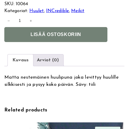
SKU:
10064
Kategoriat:
Huulet
, 
INCredible
, 
Meikit
I
−
+
N
A
C
LISÄÄ OSTOSKORIIN
l
r
t
e
e
d
r
i
Kuvaus
Arviot (0)
n
b
a
l
Matta nestemäinen huulipuna joka levittyy huulille
t
e
silkkisesti ja pysyy koko päivän. Sävy: tiili
i
M
v
a
e
t
:
t
Related products
e
M
y