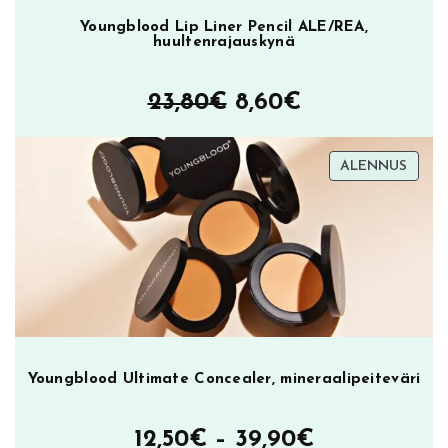
Youngblood Lip Liner Pencil ALE/REA,
huultenrajauskynä
Alkuperäinen
Nykyinen
23,80
€
8,60
€
hinta
hinta
TUOT
ALENNUS
oli:
on:
ALEN
23,80€.
8,60€.
Youngblood Ultimate Concealer, mineraalipeiteväri
Hintaluokka
12,50
€
–
39,90
€