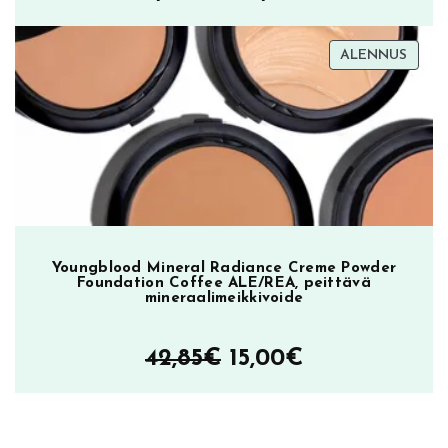
12,50€
TUOT
ALENNUS
–
ALEN
39,90€
Youngblood Mineral Radiance Creme Powder
Foundation Coffee ALE/REA, peittävä
mineraalimeikkivoide
Alkuperäinen
Nykyinen
42,85
€
15,00
€
hinta
hinta
oli:
on: