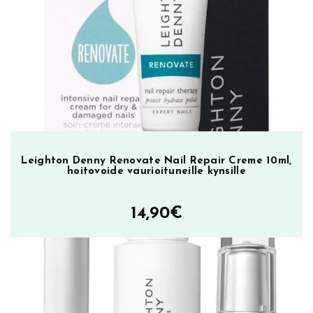
n
s
i
l
a
k
k
a
B
r
Leighton Denny Renovate Nail Repair Creme 10ml,
hoitovoide vaurioituneille kynsille
e
a
k
14,90
€
f
a
s
t
I
n