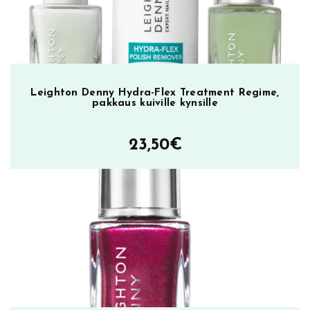
B
e
d
m
ä
Leighton Denny Hydra-Flex Treatment Regime,
ä
pakkaus kuiville kynsille
r
ä
23,50
€