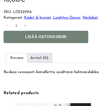
SKU:
LDE2299A
Kategoriat:
Kädet & kynnet
, 
Leighton Denny
, 
Värilakat
L
−
+
e
A
i
LISÄÄ OSTOSKORIIN
l
g
t
h
e
t
r
o
Kuvaus
Arviot (0)
n
n
a
D
Ruskea runsaasti kimalletta sisältävä helmiäislakka.
t
e
i
n
v
n
e
y
Related products
:
k
y