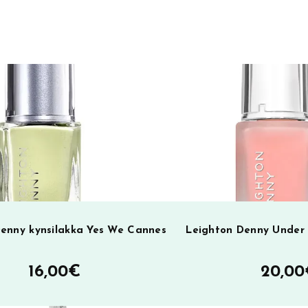
r
n
a
t
i
v
e
:
enny kynsilakka Yes We Cannes
Leighton Denny Under 
16,00
€
20,00