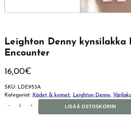
Leighton Denny kynsilakka 
Encounter
16,00
€
SKU:
LDE953A
Kategoriat:
Kädet & kynnet
, 
Leighton Denny
, 
Värilak
L
−
+
LISÄÄ OSTOSKORIIN
e
i
g