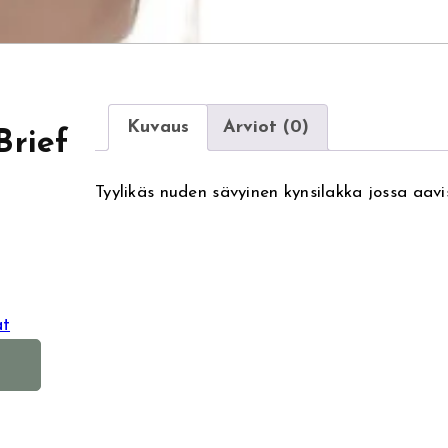
Kuvaus
Arviot (0)
Brief
Tyylikäs nuden sävyinen kynsilakka jossa aav
at
A
l
t
e