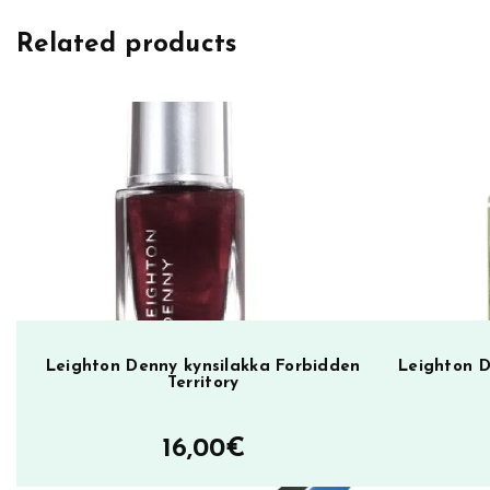
h
Related products
t
o
n
D
e
n
n
y
k
y
n
s
Leighton Denny kynsilakka Forbidden
Leighton D
Territory
i
l
16,00
€
a
k