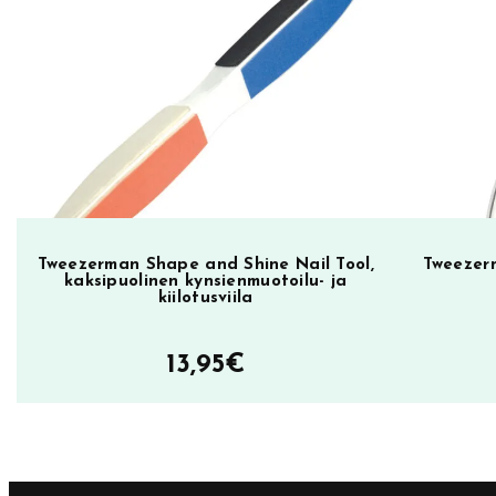
k
a
B
r
i
e
f
E
n
Tweezerman Shape and Shine Nail Tool,
Tweezer
kaksipuolinen kynsienmuotoilu- ja
c
kiilotusviila
o
u
13,95
€
n
t
e
r