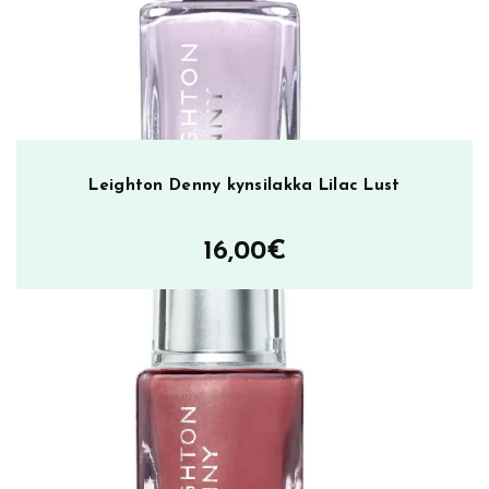
a
m
ä
ä
r
ä
Leighton Denny kynsilakka Lilac Lust
16,00
€