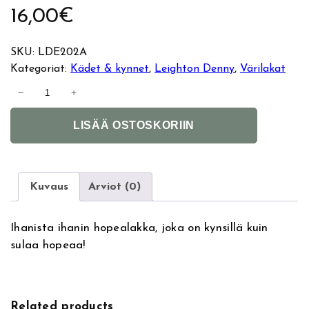
16,00
€
SKU:
LDE202A
Kategoriat:
Kädet & kynnet
, 
Leighton Denny
, 
Värilakat
L
−
+
e
A
i
LISÄÄ OSTOSKORIIN
l
g
t
h
e
t
r
o
Kuvaus
Arviot (0)
n
n
a
D
Ihanista ihanin hopealakka, joka on kynsillä kuin
t
e
sulaa hopeaa!
i
n
v
n
e
y
:
k
Related products