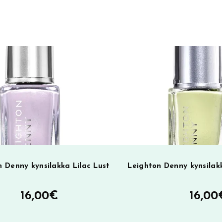
r
n
a
t
i
v
e
:
 Denny kynsilakka Lilac Lust
Leighton Denny kynsila
16,00
€
16,00