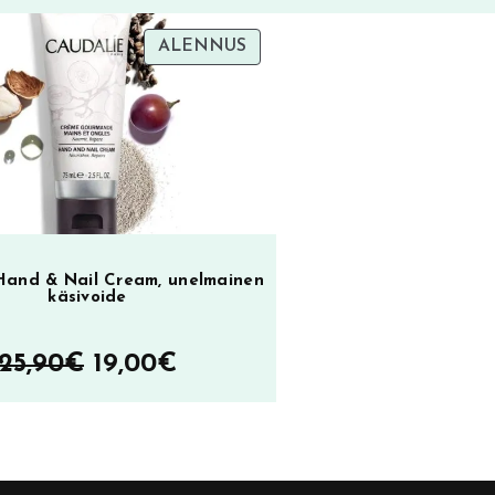
TUOTE
ALENNUS
ALENNUKSESSA
Hand & Nail Cream, unelmainen
käsivoide
Alkuperäinen
Nykyinen
25,90
€
19,00
€
hinta
hinta
oli:
on:
25,90€.
19,00€.