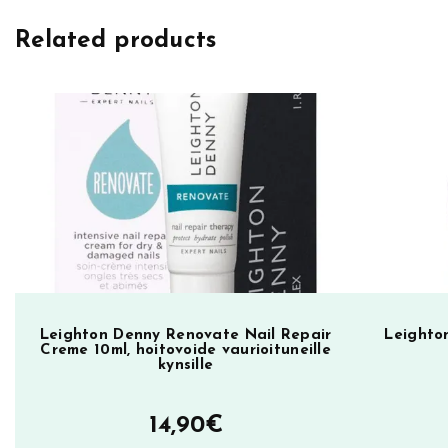
h
Related products
t
o
n
D
e
n
n
y
k
y
n
s
Leighton Denny Renovate Nail Repair
Leighton
Creme 10ml, hoitovoide vaurioituneille
i
kynsille
l
a
14,90
€
k