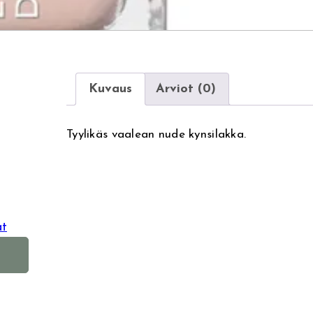
Kuvaus
Arviot (0)
Tyylikäs vaalean nude kynsilakka.
at
A
l
t
e