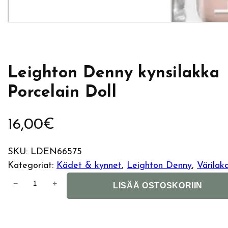
Leighton Denny kynsilakka
Porcelain Doll
16,00
€
SKU:
LDEN66575
Kategoriat:
Kädet & kynnet
, 
Leighton Denny
, 
Värilak
L
−
+
LISÄÄ OSTOSKORIIN
e
i
g