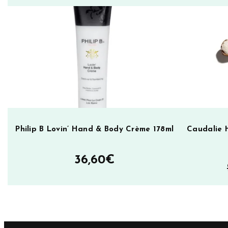
k
a
P
o
r
c
e
l
a
Philip B Lovin’ Hand & Body Crème 178ml
Caudalie 
i
n
36,60
€
D
o
l
l
m