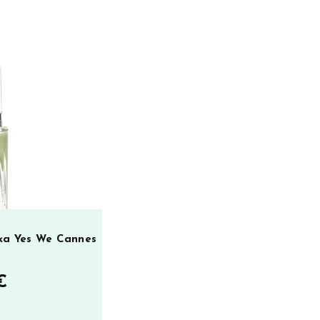
kka Yes We Cannes
€