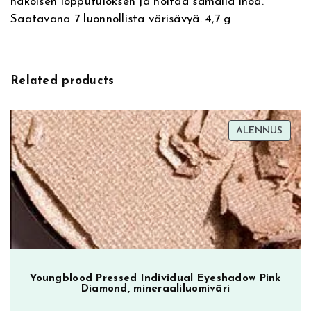
näköisen lopputuloksen ja hoitaa samalla ihoa.
e
l
Saatavana 7 luonnollista värisävyä. 4,7 g
:
B
e
a
u
Related products
t
y
B
TUOT
ALENNUS
l
ALEN
u
s
h
e
r
0
5
,
Youngblood Pressed Individual Eyeshadow Pink
p
Diamond, mineraaliluomiväri
o