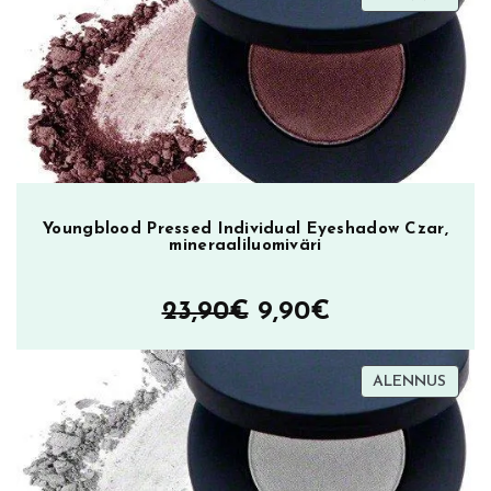
oli:
on:
ALEN
23,90€.
9,90€.
Youngblood Pressed Individual Eyeshadow Czar,
mineraaliluomiväri
Alkuperäinen
Nykyinen
23,90
€
9,90
€
hinta
hinta
TUOT
ALENNUS
oli:
on:
ALEN
23,90€.
9,90€.