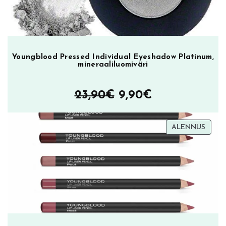
Youngblood Pressed Individual Eyeshadow Platinum,
mineraaliluomiväri
Alkuperäinen
Nykyinen
23,90
€
9,90
€
hinta
hinta
TUOT
ALENNUS
oli:
on:
ALEN
23,90€.
9,90€.