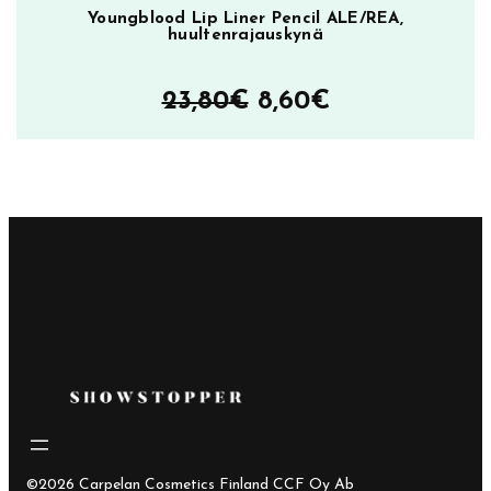
Youngblood Lip Liner Pencil ALE/REA,
huultenrajauskynä
Alkuperäinen
Nykyinen
23,80
€
8,60
€
hinta
hinta
oli:
on:
23,80€.
8,60€.
©2026 Carpelan Cosmetics Finland CCF Oy Ab