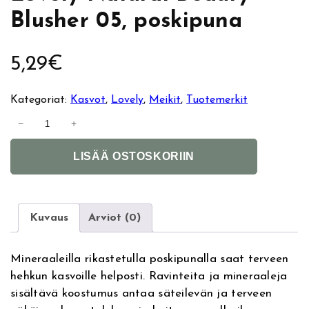
Blusher 05, poskipuna
5,29
€
Kategoriat:
Kasvot
, 
Lovely
, 
Meikit
, 
Tuotemerkit
L
−
+
o
A
v
LISÄÄ OSTOSKORIIN
l
e
t
l
e
y
r
N
Kuvaus
Arviot (0)
n
a
a
t
Mineraaleilla rikastetulla poskipunalla saat terveen
t
u
hehkun kasvoille helposti. Ravinteita ja mineraaleja
i
r
sisältävä koostumus antaa säteilevän ja terveen
v
a