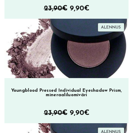
s
Alkuperäinen
Nykyinen
23,90
€
9,90
€
k
hinta
hinta
i
p
TUOT
ALENNUS
oli:
on:
u
ALEN
23,90€.
9,90€.
n
a
m
ä
ä
r
ä
Youngblood Pressed Individual Eyeshadow Prism,
mineraaliluomiväri
Alkuperäinen
Nykyinen
23,90
€
9,90
€
hinta
hinta
TUOT
ALENNUS