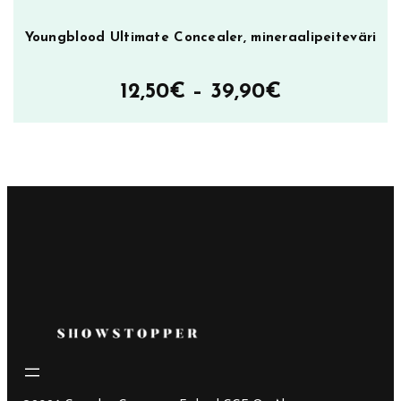
Youngblood Ultimate Concealer, mineraalipeiteväri
Hintaluokka
12,50
€
–
39,90
€
12,50€
–
39,90€