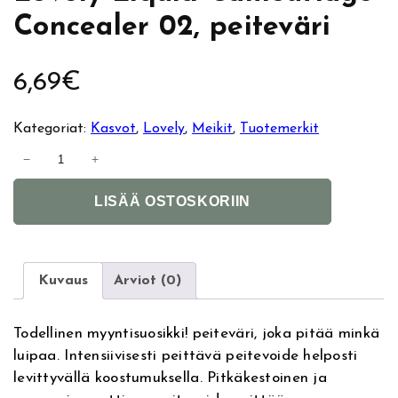
Concealer 02, peiteväri
6,69
€
Kategoriat:
Kasvot
, 
Lovely
, 
Meikit
, 
Tuotemerkit
L
−
+
o
A
v
LISÄÄ OSTOSKORIIN
l
e
t
l
e
y
r
L
Kuvaus
Arviot (0)
n
i
a
q
Todellinen myyntisuosikki! peiteväri, joka pitää minkä
t
u
luipaa. Intensiivisesti peittävä peitevoide helposti
i
i
levittyvällä koostumuksella. Pitkäkestoinen ja
v
d