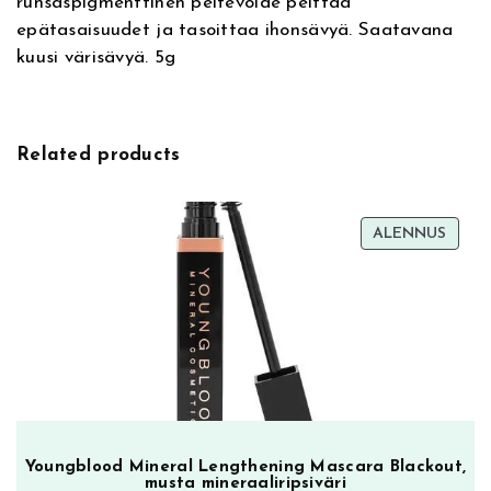
runsaspigmenttinen peitevoide peittää
e
C
epätasaisuudet ja tasoittaa ihonsävyä. Saatavana
:
a
kuusi värisävyä. 5g
m
o
u
f
Related products
l
a
g
TUOT
ALENNUS
e
ALEN
C
o
n
c
e
a
l
e
Youngblood Mineral Lengthening Mascara Blackout,
r
musta mineraaliripsiväri