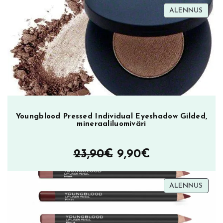
TUOT
ALENNUS
oli:
on:
ALEN
23,90€.
9,90€.
Youngblood Pressed Individual Eyeshadow Gilded,
mineraaliluomiväri
Alkuperäinen
Nykyinen
23,90
€
9,90
€
hinta
hinta
TUOT
ALENNUS
oli:
on:
ALEN
23,90€.
9,90€.