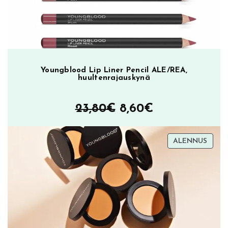
Youngblood Lip Liner Pencil ALE/REA,
huultenrajauskynä
Alkuperäinen
Nykyinen
23,80
€
8,60
€
hinta
hinta
TUOT
ALENNUS
oli:
on:
ALEN
23,80€.
8,60€.