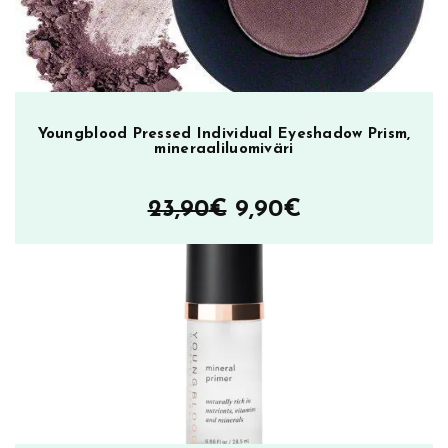
Youngblood Pressed Individual Eyeshadow Prism,
mineraaliluomiväri
Alkuperäinen
Nykyinen
23,90
€
9,90
€
hinta
hinta
oli:
on:
23,90€.
9,90€.