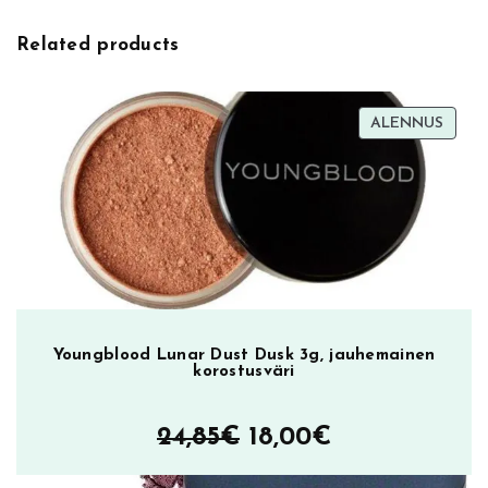
e
e
:
n
Related products
W
e
a
TUOT
ALENNUS
r
ALEN
M
a
s
c
a
r
a
,
Youngblood Lunar Dust Dusk 3g, jauhemainen
korostusväri
r
i
p
Alkuperäinen
Nykyinen
24,85
€
18,00
€
s
hinta
hinta
i