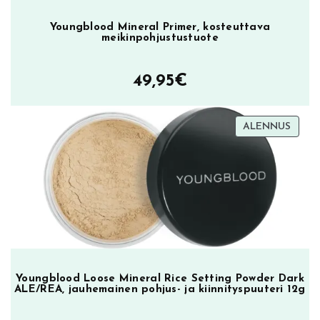
Youngblood Mineral Primer, kosteuttava
meikinpohjustustuote
49,95
€
TUOT
ALENNUS
ALEN
Youngblood Loose Mineral Rice Setting Powder Dark
ALE/REA, jauhemainen pohjus- ja kiinnityspuuteri 12g