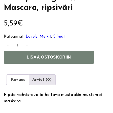
Mascara, ripsiväri
5,59
€
Kategoriat:
Lovely
, 
Meikit
, 
Silmät
L
−
+
o
A
v
LISÄÄ OSTOSKORIIN
l
e
t
l
e
y
r
C
Kuvaus
Arviot (0)
n
o
a
l
Ripsiä vahvistava ja hoitava mustaakin mustempi
t
l
maskara.
i
a
v
g