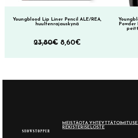
v
y
5
Youngblood Lip Liner Pencil ALE/REA,
Youngbl
huultenrajauskynä
Powder 
m
peit
ä
Alkuperäinen
Nykyinen
23,80
€
8,60
€
ä
r
hinta
hinta
ä
oli:
on:
23,80€.
8,60€.
MEISTÄ
OTA YHTEYTTÄ
TOIMITUS
REKISTERISELOSTE