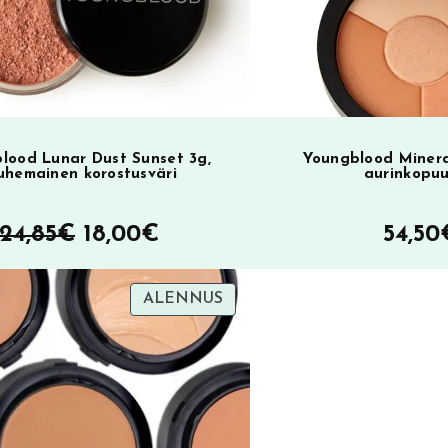
:
lood Lunar Dust Sunset 3g,
Youngblood Minera
uhemainen korostusväri
aurinkopuu
Alkuperäinen
Nykyinen
24,85
€
18,00
€
54,50
hinta
hinta
TUOTE
ALENNUS
oli:
on:
SA
ALENNUKSESSA
24,85€.
18,00€.