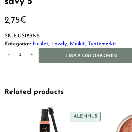
sävy 5
2,75
€
SKU:
US183N5
Kategoriat:
Huulet
, 
Lovely
, 
Meikit
, 
Tuotemerkit
L
−
+
LISÄÄ OSTOSKORIIN
o
v
e
l
Related products
y
M
o
u
TUOTE
ALENNUS
ALENNUKSES
s
s