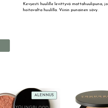
Kevyesti huulille levittyvä mattahuulipuna, j
hoitavalta huulilla. Viinin punainen sävy.
A
l
t
e
r
n
a
t
i
TUOTE
ALENNUS
SA
ALENNUKSESSA
v
e