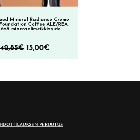
ood Mineral Radiance Creme
Foundation Coffee ALE/REA,
tävä mineraalimeikkivoide
Alkuperäinen
Nykyinen
42,85
€
15,00
€
hinta
hinta
oli:
on:
42,85€.
15,00€.
EHDOT
TILAUKSEN PERUUTUS