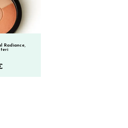
l Radiance,
teri
€