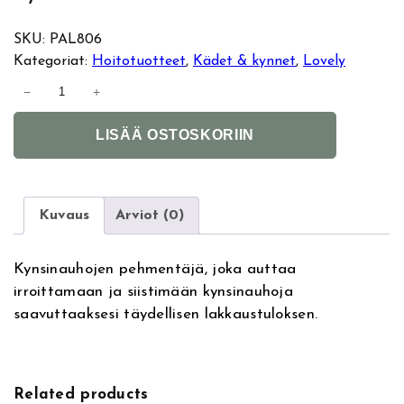
SKU:
PAL806
Kategoriat:
Hoitotuotteet
, 
Kädet & kynnet
, 
Lovely
L
−
+
o
A
v
LISÄÄ OSTOSKORIIN
l
e
t
l
e
y
r
N
Kuvaus
Arviot (0)
n
a
a
i
Kynsinauhojen pehmentäjä, joka auttaa
t
l
irroittamaan ja siistimään kynsinauhoja
i
C
saavuttaaksesi täydellisen lakkaustuloksen.
v
o
e
n
:
d
i
Related products