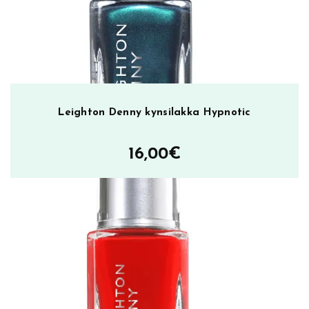
s
m
ä
ä
r
ä
Leighton Denny kynsilakka Hypnotic
16,00
€