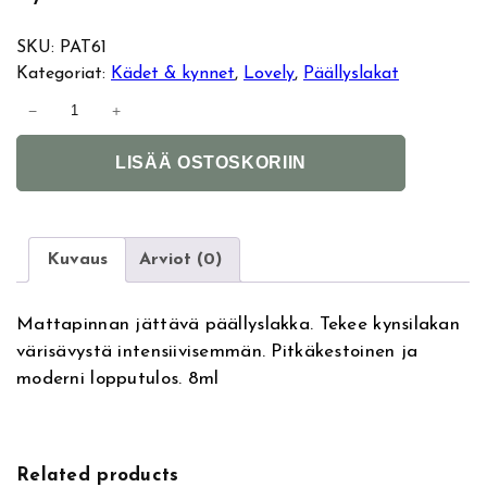
SKU:
PAT61
Kategoriat:
Kädet & kynnet
, 
Lovely
, 
Päällyslakat
L
−
+
o
A
v
LISÄÄ OSTOSKORIIN
l
e
t
l
e
y
r
T
Kuvaus
Arviot (0)
n
o
a
p
Mattapinnan jättävä päällyslakka. Tekee kynsilakan
t
C
värisävystä intensiivisemmän. Pitkäkestoinen ja
i
o
moderni lopputulos. 8ml
v
a
e
t
:
M
a
Related products