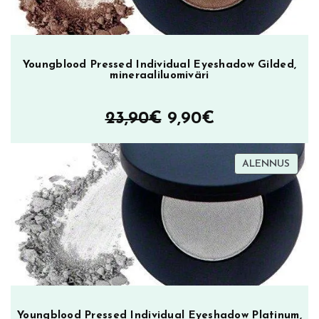
Youngblood Pressed Individual Eyeshadow Gilded,
mineraaliluomiväri
Alkuperäinen
Nykyinen
23,90
€
9,90
€
hinta
hinta
TUOT
ALENNUS
oli:
on:
ALEN
23,90€.
9,90€.
Youngblood Pressed Individual Eyeshadow Platinum,