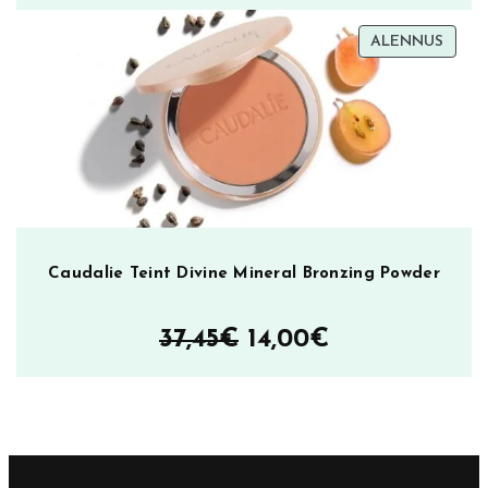
hinta
hinta
TUOT
ALENNUS
oli:
on:
ALEN
28,00€.
15,00€.
Caudalie Teint Divine Mineral Bronzing Powder
Alkuperäinen
Nykyinen
37,45
€
14,00
€
hinta
hinta
oli:
on:
37,45€.
14,00€.