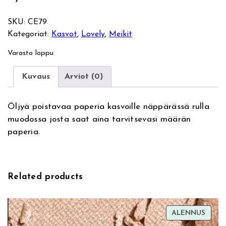
SKU:
CE79
Kategoriat:
Kasvot
, 
Lovely
, 
Meikit
Varasto loppu
Kuvaus
Arviot (0)
Öljyä poistavaa paperia kasvoille näppärässä rulla
muodossa josta saat aina tarvitsevasi määrän
paperia.
Related products
TUOT
ALENNUS
ALEN