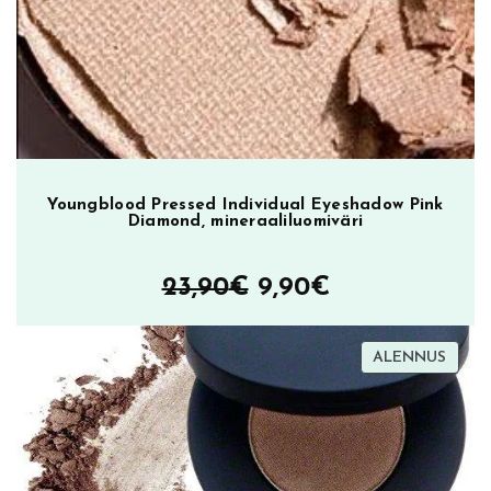
Youngblood Pressed Individual Eyeshadow Pink
Diamond, mineraaliluomiväri
Alkuperäinen
Nykyinen
23,90
€
9,90
€
hinta
hinta
TUOT
ALENNUS
oli:
on:
ALEN
23,90€.
9,90€.