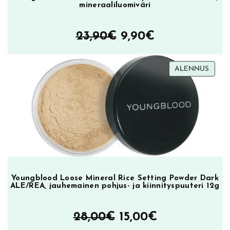
mineraaliluomiväri
Alkuperäinen
Nykyinen
23,90
€
9,90
€
hinta
hinta
TUOT
ALENNUS
oli:
on:
ALEN
23,90€.
9,90€.
Youngblood Loose Mineral Rice Setting Powder Dark
ALE/REA, jauhemainen pohjus- ja kiinnityspuuteri 12g
Alkuperäinen
Nykyinen
28,00
€
15,00
€