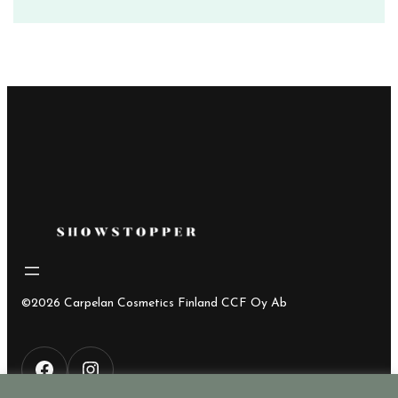
©2026 Carpelan Cosmetics Finland CCF Oy Ab
F
I