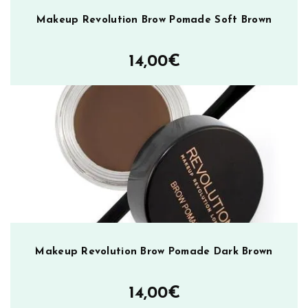
k
Makeup Revolution Brow Pomade Soft Brown
e
U
14,00
€
p
M
o
l
t
e
n
C
h
o
c
o
Makeup Revolution Brow Pomade Dark Brown
l
a
14,00
€
t