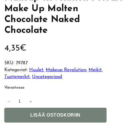
Make Up Molten
Chocolate Naked
Chocolate
4,35
€
SKU:
79787
Kategoriat:
Huulet
, 
Makeup Revolution
, 
Meikit
, 
Tuotemerkit
, 
Uncategorized
Varastossa
M
−
+
a
A
k
LISÄÄ OSTOSKORIIN
l
e
t
u