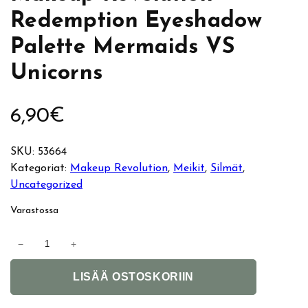
Redemption Eyeshadow
Palette Mermaids VS
Unicorns
6,90
€
SKU:
53664
Kategoriat:
Makeup Revolution
, 
Meikit
, 
Silmät
, 
Uncategorized
Varastossa
M
−
+
a
A
k
LISÄÄ OSTOSKORIIN
l
e
t
u