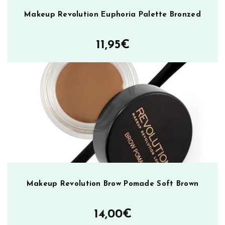
o
Makeup Revolution Euphoria Palette Bronzed
n
E
11,95
€
y
e
s
h
a
d
o
w
P
a
l
e
Makeup Revolution Brow Pomade Soft Brown
t
t
14,00
€
e