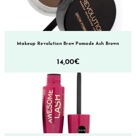
ä
ä
r
ä
Makeup Revolution Brow Pomade Ash Brown
14,00
€