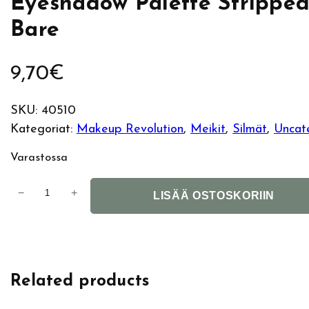
Eyeshadow Palette Strippe
Bare
9,70
€
SKU:
40510
Kategoriat:
Makeup Revolution
, 
Meikit
, 
Silmät
, 
Uncat
Varastossa
M
−
+
LISÄÄ OSTOSKORIIN
a
k
e
u
Related products
p
R