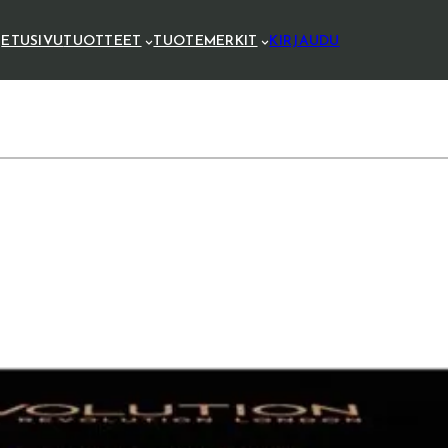
ETUSIVU
TUOTTEET
TUOTEMERKIT
KIRJAUDU