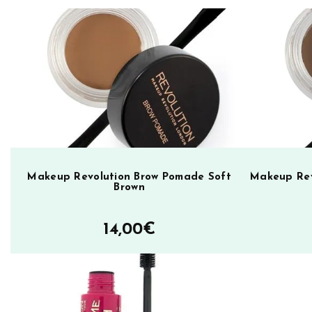
e
v
o
l
u
t
i
o
n
S
Makeup Revolution Brow Pomade Soft
Makeup Rev
Brown
a
l
14,00
€
v
a
t
i
o