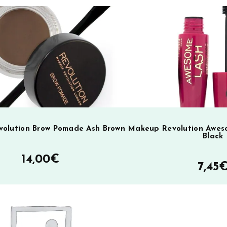
t
i
v
e
:
olution Brow Pomade Ash Brown
Makeup Revolution Awes
Black
14,00
€
7,45