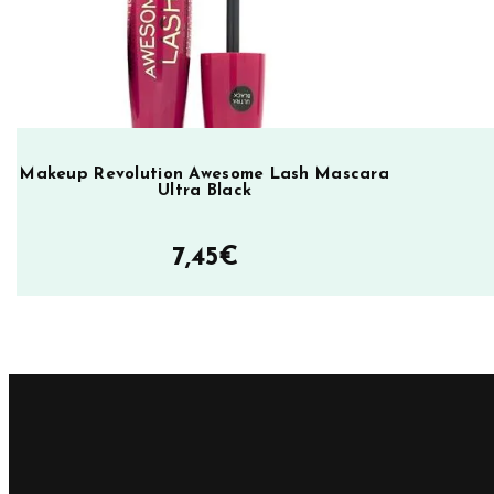
n
E
y
e
s
h
Makeup Revolution Awesome Lash Mascara
Ultra Black
a
d
7,45
€
o
w
P
a
l
e
t
t