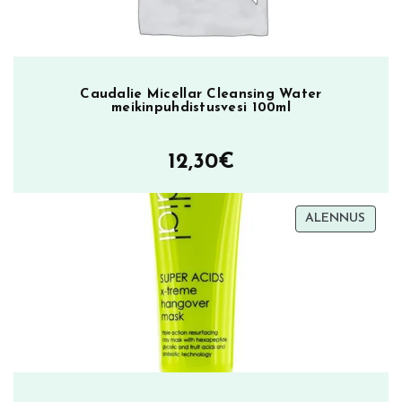
Caudalie Micellar Cleansing Water
meikinpuhdistusvesi 100ml
12,30
€
TUOT
ALENNUS
ALEN