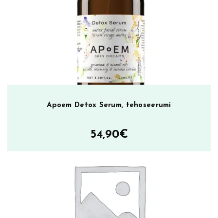
d
e
n
a
a
m
i
o
m
Apoem Detox Serum, tehoseerumi
ä
ä
r
54,90
€
ä