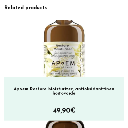
,
Related products
k
i
i
n
t
e
y
t
t
ä
v
ä
Apoem Restore Moisturizer, antioksidanttinen
hoitovoide
y
ö
v
49,90
€
o
i