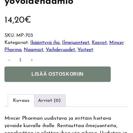
yövoidenaamio
14,20
€
SKU:
MP-703
Kategoriat:
Ikääntyvä iho
, 
Ilmejuonteet
, 
Kasvot
, 
Mincer
Pharma
, 
Naamiot
, 
Vaihdevuodet
, 
Voiteet
M
−
+
i
A
n
LISÄÄ OSTOSKORIIN
l
c
t
e
e
r
r
P
Kuvaus
Arviot (0)
n
h
a
a
Mincer Pharman uudistava ja erittäin hoitava
t
r
yövoide kuivalle iholle. Rentouttaa ilmejuonteita,
i
m