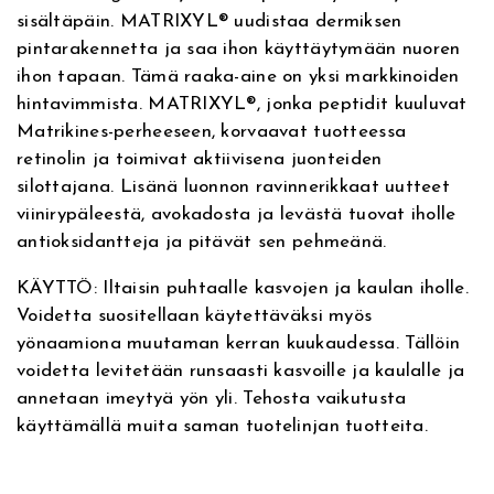
N
sisältäpäin. MATRIXYL® uudistaa dermiksen
i
pintarakennetta ja saa ihon käyttäytymään nuoren
g
ihon tapaan. Tämä raaka-aine on yksi markkinoiden
h
hintavimmista. MATRIXYL®, jonka peptidit kuuluvat
t
Matrikines-perheeseen, korvaavat tuotteessa
C
retinolin ja toimivat aktiivisena juonteiden
r
silottajana. Lisänä luonnon ravinnerikkaat uutteet
e
viinirypäleestä, avokadosta ja levästä tuovat iholle
a
antioksidantteja ja pitävät sen pehmeänä.
m
-
KÄYTTÖ: Iltaisin puhtaalle kasvojen ja kaulan iholle.
M
Voidetta suositellaan käytettäväksi myös
a
yönaamiona muutaman kerran kuukaudessa. Tällöin
s
voidetta levitetään runsaasti kasvoille ja kaulalle ja
k
annetaan imeytyä yön yli. Tehosta vaikutusta
5
käyttämällä muita saman tuotelinjan tuotteita.
0
m
l