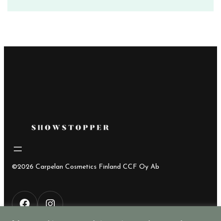
hinta
hinta
oli:
on:
12,30€.
6,00€.
©2026 Carpelan Cosmetics Finland CCF Oy Ab
F
I