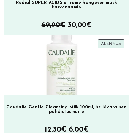
Rodial SUPER ACIDS x-treme hangover mask
kasvonaamio
Alkuperäinen
Nykyinen
69,90
€
30,00
€
hinta
hinta
TUOT
ALENNUS
oli:
on:
ALEN
69,90€.
30,00€.
Caudalie Gentle Cleansing Milk 100ml, hellävarainen
puhdistusmaito
Alkuperäinen
Nykyinen
12,30
€
6,00
€