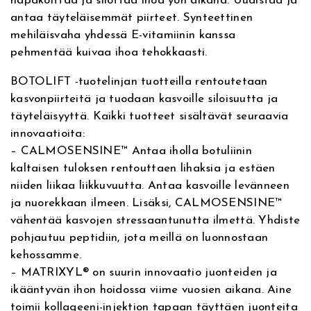
napakoittaa ja silottaa ihoa yön aikana. Uudistaa ja
v
a
antaa täyteläisemmät piirteet. Synteettinen
e
B
mehiläisvaha yhdessä E-vitamiinin kanssa
:
o
pehmentää kuivaa ihoa tehokkaasti.
t
o
BOTOLIFT -tuotelinjan tuotteilla rentoutetaan
l
kasvonpiirteitä ja tuodaan kasvoille siloisuutta ja
i
täyteläisyyttä. Kaikki tuotteet sisältävät seuraavia
f
innovaatioita:
t
– CALMOSENSINE™ Antaa iholla botuliinin
N
kaltaisen tuloksen rentouttaen lihaksia ja estäen
o
niiden liikaa liikkuvuutta. Antaa kasvoille levänneen
u
ja nuorekkaan ilmeen. Lisäksi, CALMOSENSINE™
r
vähentää kasvojen stressaantunutta ilmettä. Yhdiste
i
pohjautuu peptidiin, jota meillä on luonnostaan
s
kehossamme.
h
i
– MATRIXYL® on suurin innovaatio juonteiden ja
n
ikääntyvän ihon hoidossa viime vuosien aikana. Aine
g
toimii kollageeni-injektion tapaan täyttäen juonteita