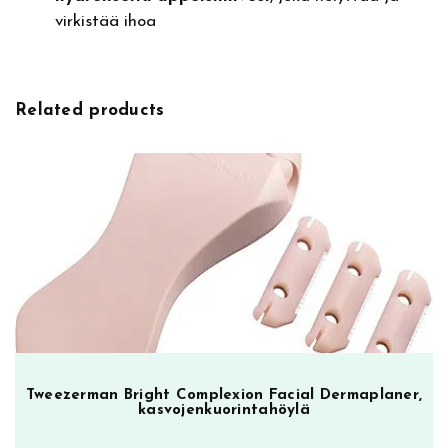
C
virkistää ihoa
l
e
a
Related products
n
s
i
n
g
&
M
a
k
e
-
U
Tweezerman Bright Complexion Facial Dermaplaner,
p
kasvojenkuorintahöylä
R