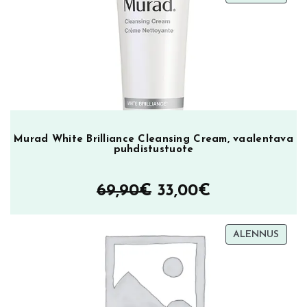
ALEN
s
g
e
e
l
i
m
ä
Murad White Brilliance Cleansing Cream, vaalentava
ä
puhdistustuote
r
ä
Alkuperäinen
Nykyinen
69,90
€
33,00
€
hinta
hinta
TUOT
ALENNUS
oli:
on:
ALEN
69,90€.
33,00€.