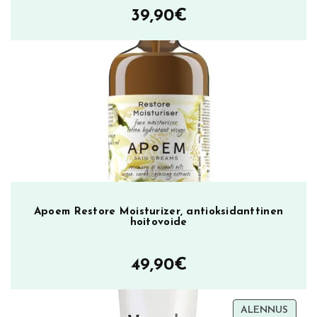
e
39,90
€
m
o
v
i
n
g
G
e
l
,
p
u
Apoem Restore Moisturizer, antioksidanttinen
hoitovoide
h
d
i
49,90
€
s
t
u
TUOT
ALENNUS