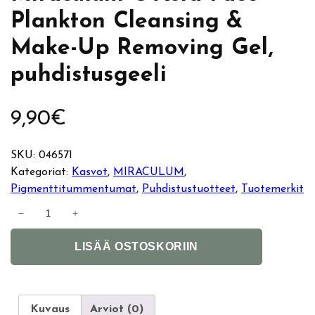
Plankton Cleansing &
Make-Up Removing Gel,
puhdistusgeeli
9,90
€
SKU:
046571
Kategoriat:
Kasvot
, 
MIRACULUM
, 
Pigmenttitummentumat
, 
Puhdistustuotteet
, 
Tuotemerkit
M
−
+
i
A
r
LISÄÄ OSTOSKORIIN
l
a
t
c
e
u
r
l
Kuvaus
Arviot (0)