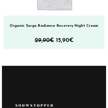
Organic Surge Radiance Recovery Night Cream
Alkuperäinen
Nykyinen
29,90
€
15,90
€
hinta
hinta
oli:
on:
29,90€.
15,90€.