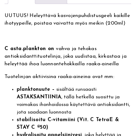
n
u
a
m
UUTUUS! Heleyttävä kasvojenpuhdistusgeeli kaikille
t
C
ihotyypeille, poistaa vaivatta myös meikin (200ml)
i
A
v
s
e
t
:
a
C asta.plankton on
vahva ja tehokas
F
antioksidanttituotelinja, joka uudistaa, kirkastaa ja
a
heleyttää ihoa luonnontehokkailla raaka-aineilla
c
Tuotelinjan aktiivisina raaka-aineina ovat mm:
e
P
planktonuute
–
sisältää runsaasti
l
ASTA
KSANTIINIA
, tällä hetkellä suosittu ja
a
voimakas ihonhoidossa käytettävä antioksidantti,
n
jota saadaan luonnosta
k
stabilisoitu
C-
vitamiini
(Vit. C
TetraE
&
t
STAY C
®
50)
o
hydrolisoitu
appelsiinivesi
, joka helyttää ja
n