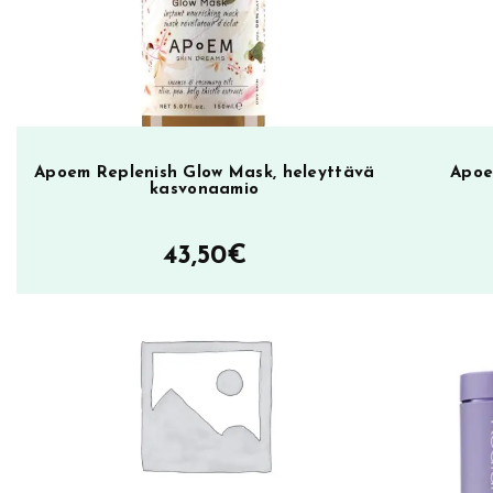
D
a
y
C
r
e
Apoem Replenish Glow Mask, heleyttävä
Apoe
kasvonaamio
a
m
43,50
€
5
0
m
l
,
r
e
t