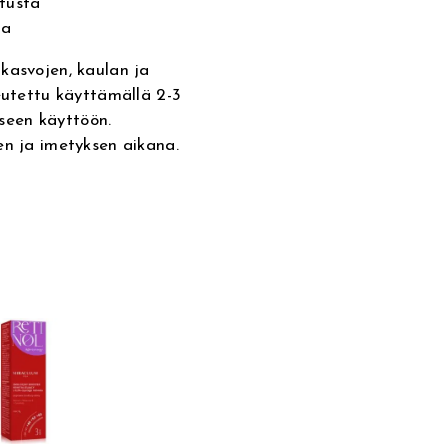
tusta
ta
kasvojen, kaulan ja
peutettu käyttämällä 2-3
iseen käyttöön.
en ja imetyksen aikana.