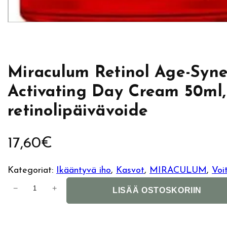
Miraculum Retinol Age-Syn
Activating Day Cream 50ml,
retinolipäivävoide
17,60
€
Kategoriat:
Ikääntyvä iho
, 
Kasvot
, 
MIRACULUM
, 
Voi
M
−
+
LISÄÄ OSTOSKORIIN
i
r
a