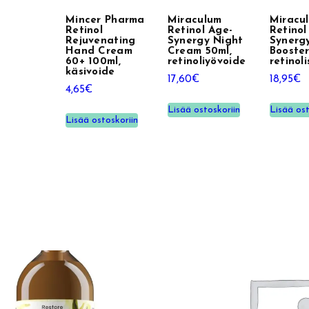
Mincer Pharma
Miraculum
Miracu
Retinol
Retinol Age-
Retinol
Rejuvenating
Synergy Night
Synerg
Hand Cream
Cream 50ml,
Booster
60+ 100ml,
retinoliyövoide
retinol
käsivoide
17,60
€
18,95
€
4,65
€
Lisää ostoskoriin
Lisää ost
Lisää ostoskoriin