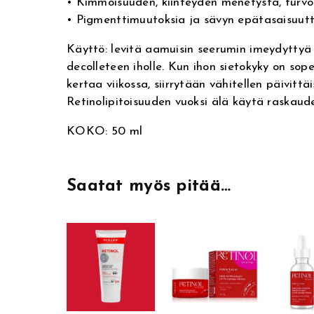
• Kimmoisuuden, kiinteyden menetystä, turvo
r
• Pigmenttimuutoksia ja sävyn epätasaisuut
n
Käyttö: levitä aamuisin seerumin imeydyttyä 
a
decolleteen iholle. Kun ihon sietokyky on so
t
kertaa viikossa, siirrytään vähitellen päivittä
i
Retinolipitoisuuden vuoksi älä käytä raskaud
v
e
KOKO: 50 ml
:
Saatat myös pitää…