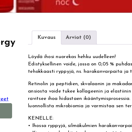
Kuvaus
Arviot (0)
ergy
Löydä ihosi nuorekas hehku uudelleen!
Edistyksellinen voide, jossa on 0,05 % puhdas
tehokkaasti ryppyjä, ns. harakanvarpaita ja
Retinolin ja peptidien, skvalaanin ja makad
ansiosta voide tukee kollageenin ja elastiinin
ravitsee ihoa hidastaen ikääntymisprosessia. 
teet
luonnollista mikrobiomia ja varmistaa sen ter
A
l
KENELLE:
t
• Ihossa ryppyjä, silmäkulmien harakanvarpai
e