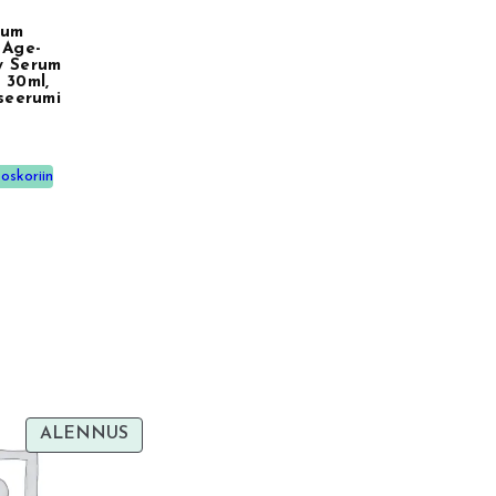
lum
 Age-
y Serum
 30ml,
iseerumi
oskoriin
TUOTE
ALENNUS
ALENNUKSESSA