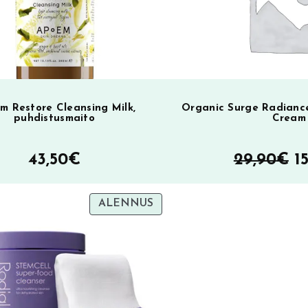
m Restore Cleansing Milk,
Organic Surge Radianc
puhdistusmaito
Cream
A
43,50
€
29,90
€
1
h
TUOTE
ALENNUS
ol
ALENNUKSESSA
2