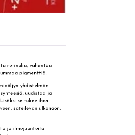
ta retinolia, vähentää
 tummaa pigmenttiä.
amiaöljyn yhdistelmän
 synteesiä, uudistaa ja
Lisäksi se tukee ihon
veen, säteilevän ulkonäön.
ta ja ilmejuonteita