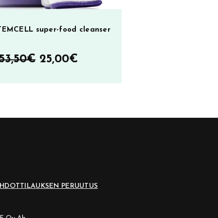
TEMCELL super-food cleanser
Alkuperäinen
Nykyinen
53,50
€
25,00
€
hinta
hinta
oli:
on:
53,50€.
25,00€.
EHDOT
TILAUKSEN PERUUTUS