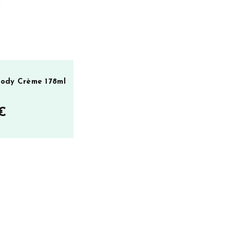
 Body Crème 178ml
€