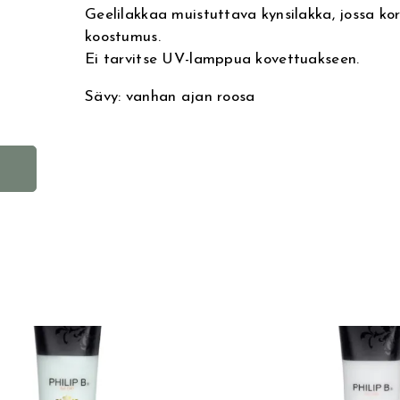
Geelilakkaa muistuttava kynsilakka, jossa kor
koostumus.
Ei tarvitse UV-lamppua kovettuakseen.
Sävy: vanhan ajan roosa
A
l
t
e
r
n
a
t
i
v
e