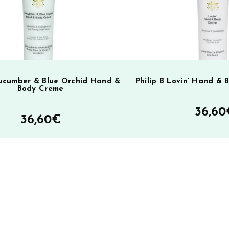
:
Cucumber & Blue Orchid Hand &
Philip B Lovin’ Hand &
Body Creme
36,60
36,60
€