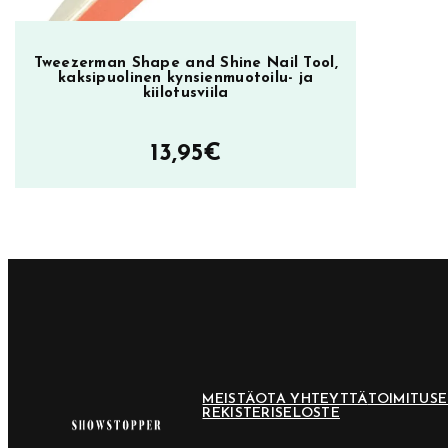
s
i
l
Tweezerman Shape and Shine Nail Tool,
kaksipuolinen kynsienmuotoilu- ja
a
kiilotusviila
k
k
13,95
€
a
m
ä
ä
r
ä
MEISTÄ
OTA YHTEYTTÄ
TOIMITUS
REKISTERISELOSTE