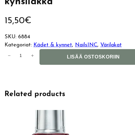
kynsilakka
15,50
€
SKU:
6884
Kategoriat:
Kädet & kynnet
, 
NailsINC
, 
Värilakat
N
−
+
LISÄÄ OSTOSKORIIN
a
i
l
s
Related products
I
n
c
G
e
l