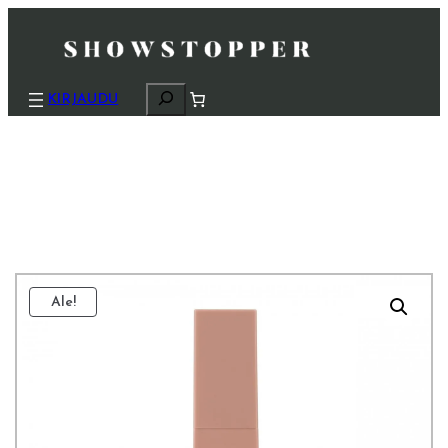
H
KIRJAUDU
a
k
u
Ale!