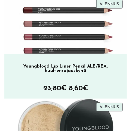
TUOT
ALENNUS
ALEN
Youngblood Lip Liner Pencil ALE/REA,
huultenrajauskynä
Alkuperäinen
Nykyinen
23,80
€
8,60
€
hinta
hinta
TUOT
ALENNUS
oli:
on:
ALEN
23,80€.
8,60€.