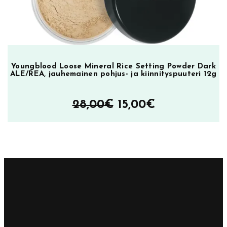
Youngblood Loose Mineral Rice Setting Powder Dark
ALE/REA, jauhemainen pohjus- ja kiinnityspuuteri 12g
Alkuperäinen
Nykyinen
28,00
€
15,00
€
hinta
hinta
oli:
on:
28,00€.
15,00€.