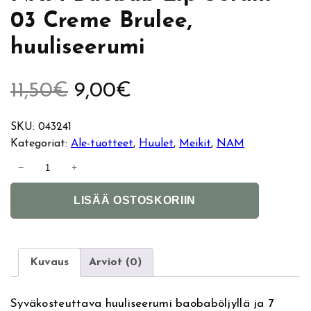
03 Creme Brulee,
huuliseerumi
A
N
11,50
€
9,00
€
l
y
SKU:
043241
Kategoriat:
Ale-tuotteet
, 
Huulet
, 
Meikit
, 
NAM
k
k
N
−
+
A
u
y
A
M
LISÄÄ OSTOSKORIIN
l
B
p
i
t
a
e
e
n
o
r
b
Kuvaus
Arviot (0)
r
e
n
a
a
b
Syväkosteuttava huuliseerumi baobaböljyllä ja 7
ä
n
t
L