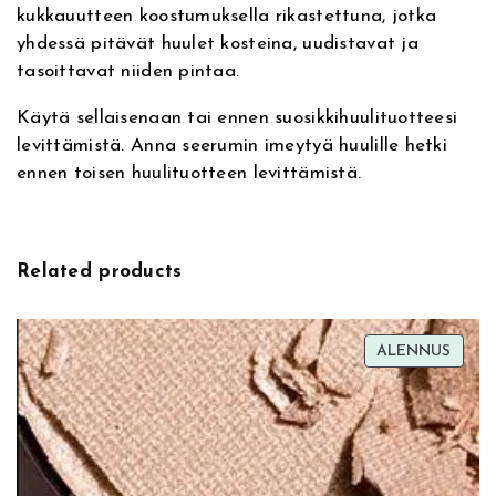
kukkauutteen koostumuksella rikastettuna, jotka
i
i
i
h
yhdessä pitävät huulet kosteina, uudistavat ja
v
p
tasoittavat niiden pintaa.
e
S
n
i
:
e
Käytä sellaisenaan tai ennen suosikkihuulituotteesi
r
e
n
levittämistä. Anna seerumin imeytyä huulille hetki
u
ennen toisen huulituotteen levittämistä.
m
n
t
0
3
h
a
C
Related products
i
o
r
e
n
n
m
TUOT
ALENNUS
e
ALEN
t
:
B
r
a
9
u
l
o
,