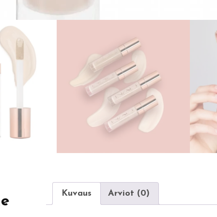
Kuvaus
Arviot (0)
ke