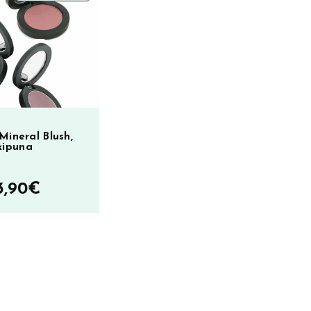
ALENNUKSESSA
Mineral Blush,
kipuna
Hintaluokka:
3,90
€
8,00€
–
33,90€