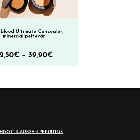
blood Ultimate Concealer,
mineraalipeiteväri
Hintaluokka:
12,50
€
–
39,90
€
12,50€
–
39,90€
EHDOT
TILAUKSEN PERUUTUS