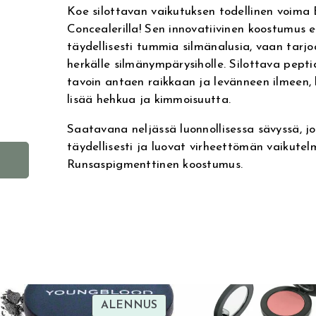
Koe silottavan vaikutuksen todellinen voima 
Concealerilla! Sen innovatiivinen koostumus ei
täydellisesti tummia silmänalusia, vaan tar
herkälle silmänympärysiholle. Silottava peptid
tavoin antaen raikkaan ja levänneen ilmeen
lisää hehkua ja kimmoisuutta.
Saatavana neljässä luonnollisessa sävyssä, j
täydellisesti ja luovat virheettömän vaikutel
A
Runsaspigmenttinen koostumus.
l
t
e
r
n
a
t
i
TUOTE
ALENNUS