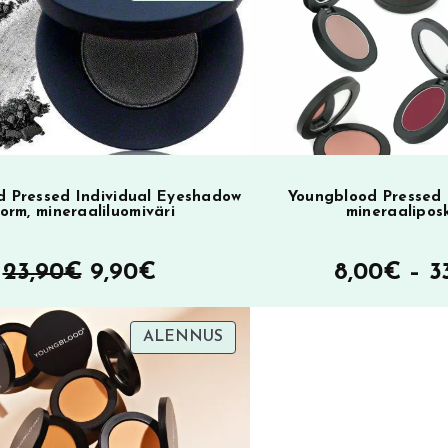
SA
ALENNUKSESSA
v
e
:
 Pressed Individual Eyeshadow
Youngblood Pressed 
orm, mineraaliluomiväri
mineraalipos
Alkuperäinen
Nykyinen
23,90
€
9,90
€
8,00
€
–
3
hinta
hinta
TUOTE
ALENNUS
oli:
on:
SA
ALENNUKSESSA
23,90€.
9,90€.