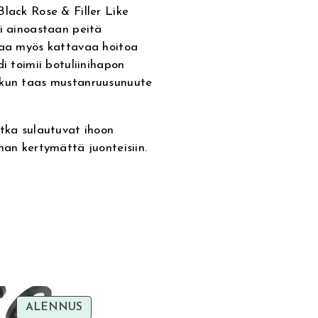
Black Rose & Filler Like
 ainoastaan ​​peitä
joaa myös kattavaa hoitoa
i toimii botuliinihapon
, kun taas mustanruusunuute
otka sulautuvat ihoon
man kertymättä juonteisiin.
TUOTE
ALENNUS