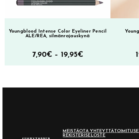
c
e
a
l
Youngblood Intense Color Eyeliner Pencil
Young
ALE/REA, silmänrajauskynä
e
r
Hintaluokka:
7,90
€
–
19,95
€
0
3
7,90€
C
–
C
19,95€
o
l
d
N
u
MEISTÄ
OTA YHTEYTTÄ
TOIMITUS
d
REKISTERISELOSTE