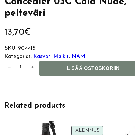
Concealer 03C Cold Nude,
peiteväri
13,70
€
SKU:
904415
Kategoriat:
Kasvot
, 
Meikit
, 
NAM
N
−
+
LISÄÄ OSTOSKORIIN
A
M
B
l
Related products
a
c
k
R
TUOTE
ALENNUS