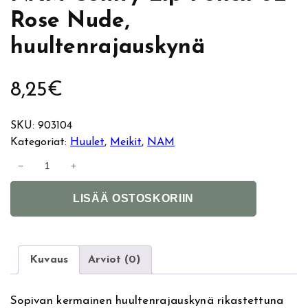
Rose Nude,
huultenrajauskynä
8,25
€
SKU:
903104
Kategoriat:
Huulet
, 
Meikit
, 
NAM
N
−
+
A
A
M
LISÄÄ OSTOSKORIIN
l
C
t
o
e
m
r
f
Kuvaus
Arviot (0)
n
y
a
L
Sopivan kermainen huultenrajauskynä rikastettuna
t
i