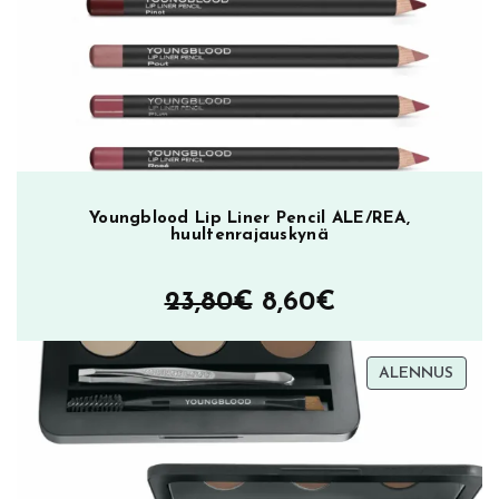
ALEN
ä
r
ä
Youngblood Lip Liner Pencil ALE/REA,
huultenrajauskynä
Alkuperäinen
Nykyinen
23,80
€
8,60
€
hinta
hinta
TUOT
ALENNUS
oli:
on:
ALEN
23,80€.
8,60€.