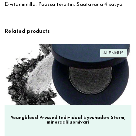
E-vitamiinilla. Päässä teroitin. Saatavana 4 sävyä.
i
p
v
P
e
e
:
n
Related products
c
i
l
TUOT
ALENNUS
0
ALEN
2
R
o
s
e
N
u
d
Youngblood Pressed Individual Eyeshadow Storm,
mineraaliluomiväri
e
,