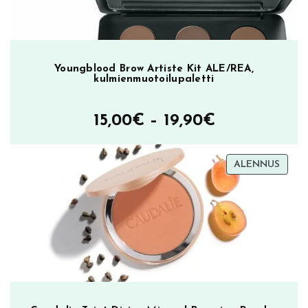
Youngblood Brow Artiste Kit ALE/REA,
kulmienmuotoilupaletti
Hintaluokka
15,00
€
–
19,90
€
15,00€
TUOT
ALENNUS
–
ALEN
19,90€