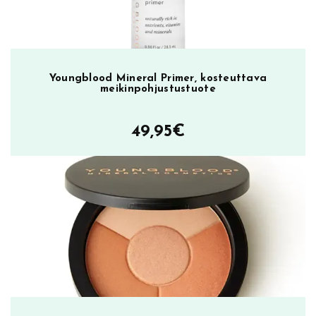
k
a
u
s
m
Youngblood Mineral Primer, kosteuttava
meikinpohjustustuote
ä
ä
r
49,95
€
ä