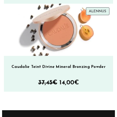
7,90€
TUOT
ALENNUS
–
ALEN
19,95€
Caudalie Teint Divine Mineral Bronzing Powder
Alkuperäinen
Nykyinen
37,45
€
14,00
€
hinta
hinta
oli:
on:
37,45€.
14,00€.