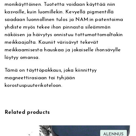
monikäyttöinen. Tuotetta voidaan käyttää niin
i
g
kasvoille, kuin luomillekin. Kevyellä pigmentillä
v
h
saadaan luonnollinen tulos ja NAM:in patentoima
e
l
yhdiste myös tekee ihon pinnasta sileämmän
:
i
näköisen ja häivytys onnistuu tottumattomaltakin
g
meikkaajalta. Kauniit värisävyt tekevät
h
meikkaamisesta hauskaa ja jokaiselle ihonsävylle
t
löytyy omansa.
e
r
Tämä on täyttöpakkaus, joka kiinnittyy
I
magneettirasiaan tai tyhjään
n
korostuspuuterikoteloon.
s
e
r
t
Related products
0
4
B
TUOT
ALENNUS