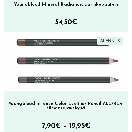
Youngblood Mineral Radiance, aurinkopuuteri
54,50
€
TUOT
ALENNUS
ALEN
Youngblood Intense Color Eyeliner Pencil ALE/REA,
silmänrajauskynä
Hintaluokka
7,90
€
–
19,95
€