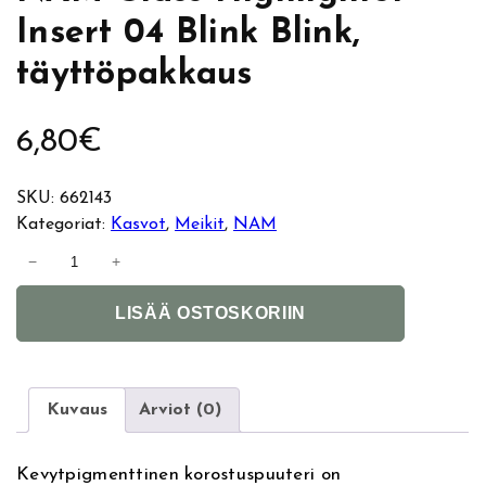
Insert 04 Blink Blink,
täyttöpakkaus
6,80
€
SKU:
662143
Kategoriat:
Kasvot
, 
Meikit
, 
NAM
N
−
+
A
A
M
LISÄÄ OSTOSKORIIN
l
G
t
l
e
a
r
s
Kuvaus
Arviot (0)
n
s
a
H
Kevytpigmenttinen korostuspuuteri on
t
i