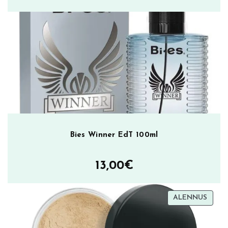
Bies Winner EdT 100ml
13,00
€
TUOT
ALENNUS
ALEN