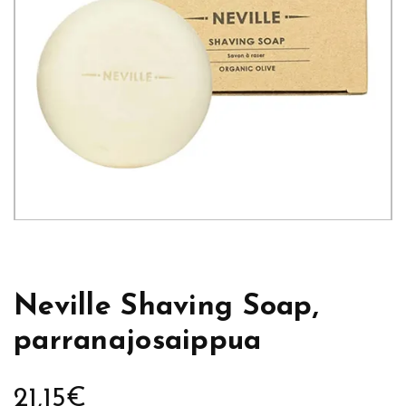
Neville Shaving Soap,
parranajosaippua
21,15
€