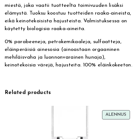
o
miestä, joka vaatii tuotteelta toimivuuden lisäksi
a
elämystä. Tuoksu koostuu tuotteiden raaka-aineista,
p
eikä keinotekoisista hajusteista. Valmistuksessa on
,
käytetty biologisia raaka-aineita.
p
a
0% parabeeneja, petrokemikaaleja, sulfaatteja,
r
eläinperäisiä ainesosia (ainoastaan orgaaninen
r
mehiläisvaha ja luonnonvarainen hunaja),
a
keinotekoisia värejä, hajusteita. 100% eläinkokeeton.
n
a
j
o
Related products
s
a
i
TUOT
ALENNUS
p
ALEN
p
u