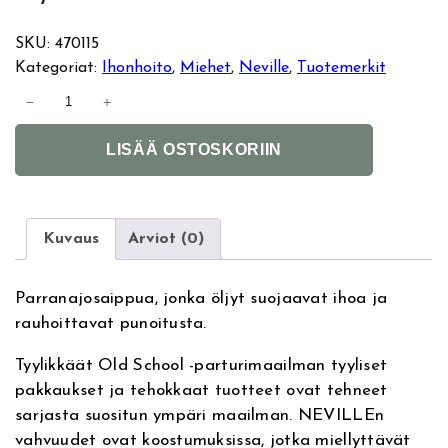
SKU:
470115
Kategoriat:
Ihonhoito
, 
Miehet
, 
Neville
, 
Tuotemerkit
N
−
+
e
A
v
LISÄÄ OSTOSKORIIN
l
i
t
l
e
l
r
e
Kuvaus
Arviot (0)
n
S
a
h
Parranajosaippua, jonka öljyt suojaavat ihoa ja
t
a
rauhoittavat punoitusta.
i
v
v
i
Tyylikkäät Old School -parturimaailman tyyliset
e
n
pakkaukset ja tehokkaat tuotteet ovat tehneet
:
g
sarjasta suositun ympäri maailman. NEVILLEn
S
vahvuudet ovat koostumuksissa, jotka miellyttävät