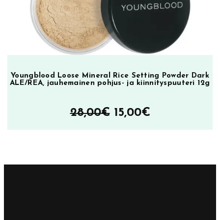
Youngblood Loose Mineral Rice Setting Powder Dark
ALE/REA, jauhemainen pohjus- ja kiinnityspuuteri 12g
Alkuperäinen
Nykyinen
28,00
€
15,00
€
hinta
hinta
oli:
on:
28,00€.
15,00€.