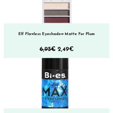
a
m
ä
ä
r
ä
Elf Flawless Eyeshadow Matte For Plum
Alkuperäinen
Nykyinen
6,95
€
2,49
€
hinta
hinta
oli:
on:
6,95€.
2,49€.