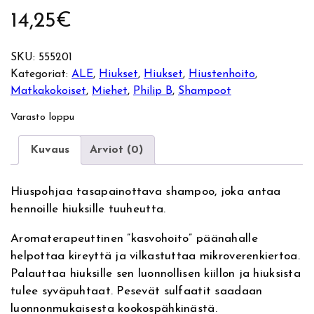
14,25
€
SKU:
555201
Kategoriat:
ALE
, 
Hiukset
, 
Hiukset
, 
Hiustenhoito
, 
Matkakokoiset
, 
Miehet
, 
Philip B
, 
Shampoot
Varasto loppu
Kuvaus
Arviot (0)
Hiuspohjaa tasapainottava shampoo, joka antaa
hennoille hiuksille tuuheutta.
Aromaterapeuttinen ”kasvohoito” päänahalle
helpottaa kireyttä ja vilkastuttaa mikroverenkiertoa.
Palauttaa hiuksille sen luonnollisen kiillon ja hiuksista
tulee syväpuhtaat. Pesevät sulfaatit saadaan
luonnonmukaisesta kookospähkinästä.