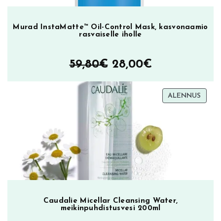
Murad InstaMatte™ Oil-Control Mask, kasvonaamio
rasvaiselle iholle
Alkuperäinen
Nykyinen
59,80
€
28,00
€
hinta
hinta
TUOT
ALENNUS
oli:
on:
ALEN
59,80€.
28,00€.
Caudalie Micellar Cleansing Water,
meikinpuhdistusvesi 200ml