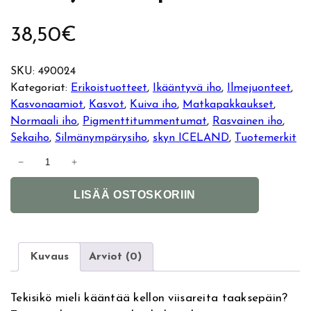
38,50
€
SKU:
490024
Kategoriat:
Erikoistuotteet
, 
Ikääntyvä iho
, 
Ilmejuonteet
, 
Kasvonaamiot
, 
Kasvot
, 
Kuiva iho
, 
Matkapakkaukset
, 
Normaali iho
, 
Pigmenttitummentumat
, 
Rasvainen iho
, 
Sekaiho
, 
Silmänympärysiho
, 
skyn ICELAND
, 
Tuotemerkit
s
−
+
k
A
y
LISÄÄ OSTOSKORIIN
l
n
t
I
e
C
r
E
Kuvaus
Arviot (0)
n
L
a
A
Tekisikö mieli kääntää kellon viisareita taaksepäin?
t
N