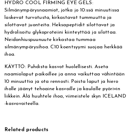
HYDRO COOL FIRMING EYE GELS:
v
Silmänympärysnaamiot, jotka jo 10:ssä minuutissa
o
laskevat turvotusta, kirkastavat tummuutta ja
j
silottavat juonteita. Heksapeptidit silottavat ja
e
hydrolisoitu glykoproteiini kiinteyttää ja silottaa.
n
Neidonhiuspuunuute kirkastaa tummaa
h
silmänympärysihoa. C10 koentsyymi suojaa herkkää
o
ihoa.
i
t
KÄYTTÖ: Puhdista kasvot huolellisesti. Aseta
o
naamiolaput paikoillee ja anna vaikuttaa vähintään
p
10 minuuttia ja ota rennosti. Poista laput ja hiero
a
iholle jäänyt tehoaine kasvoille ja kaulalle pyörivin
k
liikkein. Älä huuhtele ihoa, viimeistele skyn ICELAND
k
-kasvovoiteella.
a
u
s
m
Related products