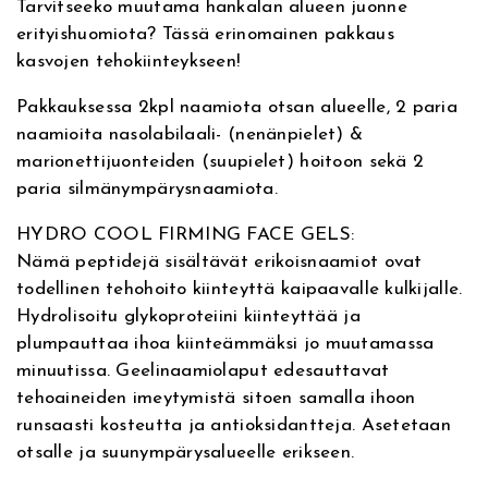
Tarvitseeko muutama hankalan alueen juonne
i
D
erityishuomiota? Tässä erinomainen pakkaus
v
F
kasvojen tehokiinteykseen!
e
a
:
c
Pakkauksessa 2kpl naamiota otsan alueelle, 2 paria
e
naamioita nasolabilaali- (nenänpielet) &
L
marionettijuonteiden (suupielet) hoitoon sekä 2
i
paria silmänympärysnaamiota.
f
t
HYDRO COOL FIRMING FACE GELS:
i
Nämä peptidejä sisältävät erikoisnaamiot ovat
n
todellinen tehohoito kiinteyttä kaipaavalle kulkijalle.
a
Hydrolisoitu glykoproteiini kiinteyttää ja
B
plumpauttaa ihoa kiinteämmäksi jo muutamassa
a
minuutissa. Geelinaamiolaput edesauttavat
g
tehoaineiden imeytymistä sitoen samalla ihoon
,
runsaasti kosteutta ja antioksidantteja. Asetetaan
k
otsalle ja suunympärysalueelle erikseen.
a
s