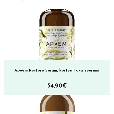
ä
ä
r
ä
Apoem Restore Serum, kosteuttava seerumi
54,90
€