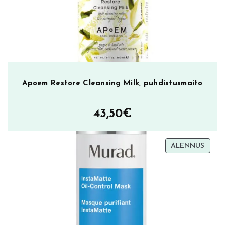
Apoem Restore Cleansing Milk, puhdistusmaito
43,50
€
TUOT
ALENNUS
ALEN