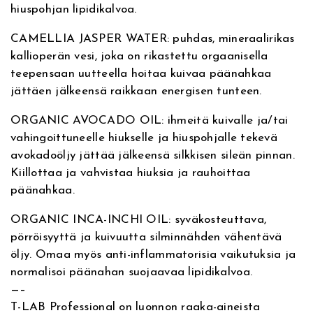
hiuspohjan lipidikalvoa.
o
T
CAMELLIA JASPER WATER: puhdas, mineraalirikas
r
kallioperän vesi, joka on rikastettu orgaanisella
e
teepensaan uutteella hoitaa kuivaa päänahkaa
a
jättäen jälkeensä raikkaan energisen tunteen.
t
m
ORGANIC AVOCADO OIL: ihmeitä kuivalle ja/tai
e
vahingoittuneelle hiukselle ja hiuspohjalle tekevä
n
avokadoöljy jättää jälkeensä silkkisen sileän pinnan.
t
Kiillottaa ja vahvistaa hiuksia ja rauhoittaa
-
päänahkaa.
h
o
ORGANIC INCA-INCHI OIL: syväkosteuttava,
i
pörröisyyttä ja kuivuutta silminnähden vähentävä
t
öljy. Omaa myös anti-inflammatorisia vaikutuksia ja
o
normalisoi päänahan suojaavaa lipidikalvoa.
a
—–
i
T-LAB Professional on luonnon raaka-aineista