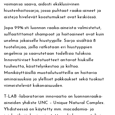
n
voimansa saava, aidosti eksklusiivinen
e
hiustenhoitosarja, jossa puhtaat raaka-aineet ja
k
aisteja hivelevät koostumukset ovat keskiössä.
u
i
Jopa 99%:sti luonnon raaka-aineista valmistetut,
v
sulfaatittomat shampoot ja hoitoaineet ovat kuin
i
unelma jokaiselle hiustyypille. Sarja sisältää 8
l
tuotelinjaa, joilla ratkotaan eri hiustyyppien
l
ongelmia ja saavutetaan todellisia tuloksia.
e
Innovatiiviset hoitotuotteet antavat hiuksille
h
tuuheutta, käsittelynkestoa ja kiiltoa.
i
Monikäyttöisillä muotoilutuotteilla on hoitavia
u
ominaisuuksia ja ylelliset pakkaukset sekä tuoksut
k
viimeistelevät kokonaisuuden.
s
i
T-LAB -laboratorion innovaatio on luonnonraaka-
l
aineiden yhdiste UNC – Unique Natural Complex.
l
Yhdisteessä on käytetty mm. macadamia- ja
e