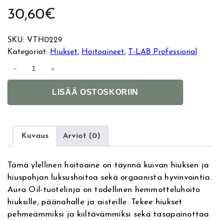
30,60
€
SKU:
VTH0229
Kategoriat:
Hiukset
, 
Hoitoaineet
, 
T-LAB Professional
T
−
+
-
A
L
LISÄÄ OSTOSKORIIN
l
A
t
B
e
A
r
u
Kuvaus
Arviot (0)
n
r
a
a
Tämä ylellinen hoitoaine on täynnä kuivan hiuksen ja
t
O
hiuspohjan luksushoitoa sekä orgaanista hyvinvointia.
i
i
Aura Oil-tuotelinja on todellinen hemmotteluhoito
v
l
hiuksille, päänahalle ja aisteille. Tekee hiukset
e
D
pehmeämmiksi ja kiiltävämmiksi sekä tasapainottaa
:
u