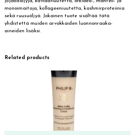
jojobaöljyjä, kaviaariuutetta, orkidea-, manteli- ja
m
monoimaitoja, kollageeniuutetta, kashmirproteiinia
ä
sekä ruusuöljyä. Jokainen tuote sisältää tätä
ä
yhdistettä muiden arvokkaiden luonnonraaka-
r
aineiden lisäksi.
ä
Related products