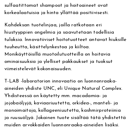
sulfaatittomat shampoot ja hoitoaineet ovat
korkealaatuisia ja hinta yllättää positiivisesti.
Kahdeksan tuotelinjaa, joilla ratkotaan eri
hiustyyppien ongelmia ja saavutetaan todellisia
tuloksia. Innovatiiviset hoitotuotteet antavat hiuksille
tuuheutta, käsittelynkestoa ja kiiltoa.
Monikäyttöisillä muotoilutuotteilla on hoitavia
ominaisuuksia ja ylelliset pakkaukset ja tuoksut
viimeistelevät kokonaisuuden.
T-LAB -laboratorion innovaatio on luonnonraaka-
aineiden yhdiste UNC, eli Unique Natural Complex.
Yhdisteessä on käytetty mm. macadamia- ja
jojobaöljyjä, kaviaariuutetta, orkidea-, manteli- ja
monoimaitoja, kollageeniuutetta, kashmirproteiinia
ja ruusuöljyä. Jokainen tuote sisältää tätä yhdistettä
muiden arvokkaiden luonnonraaka-aineiden lisäksi.