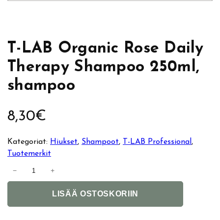
T-LAB Organic Rose Daily
Therapy Shampoo 250ml,
shampoo
8,30
€
Kategoriat:
Hiukset
, 
Shampoot
, 
T-LAB Professional
, 
Tuotemerkit
T
−
+
-
A
L
LISÄÄ OSTOSKORIIN
l
A
t
B