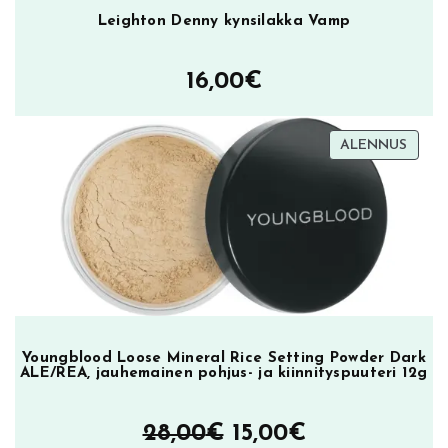
Leighton Denny kynsilakka Vamp
16,00
€
TUOT
ALENNUS
ALEN
Youngblood Loose Mineral Rice Setting Powder Dark
ALE/REA, jauhemainen pohjus- ja kiinnityspuuteri 12g
Alkuperäinen
Nykyinen
28,00
€
15,00
€