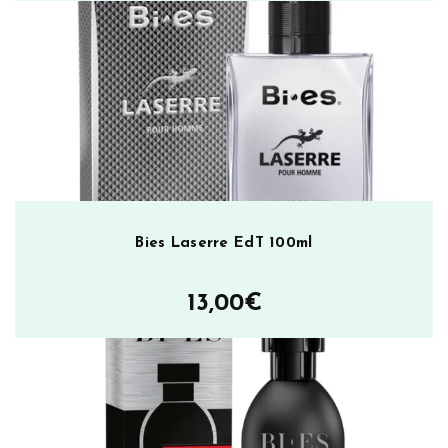
Bies Laserre EdT 100ml
13,00
€