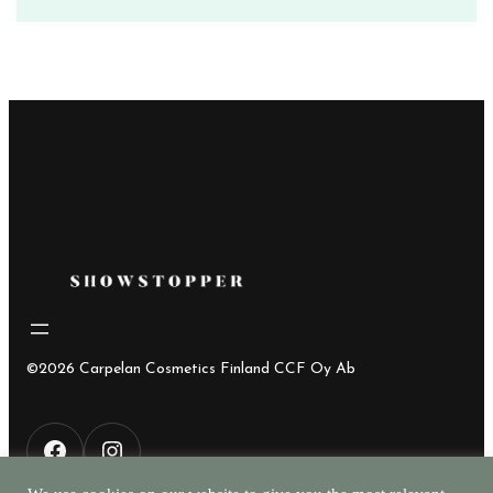
hinta
hinta
oli:
on:
28,00€.
15,00€.
©2026 Carpelan Cosmetics Finland CCF Oy Ab
F
I