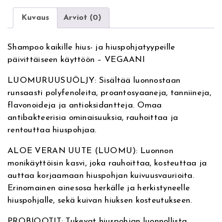
e
O
r
r
Kuvaus
Arviot (0)
n
g
a
a
Shampoo kaikille hius- ja hiuspohjatyypeille
t
n
päivittäiseen käyttöön – VEGAANI
i
i
v
c
LUOMURUUSUÖLJY: Sisältää luonnostaan
e
R
runsaasti polyfenoleita, proantosyaaneja, tanniineja,
:
o
flavonoideja ja antioksidantteja. Omaa
s
antibakteerisia ominaisuuksia, rauhoittaa ja
e
rentouttaa hiuspohjaa.
D
a
ALOE VERAN UUTE (LUOMU): Luonnon
i
monikäyttöisin kasvi, joka rauhoittaa, kosteuttaa ja
l
auttaa korjaamaan hiuspohjan kuivuusvaurioita.
y
Erinomainen ainesosa herkälle ja herkistyneelle
T
hiuspohjalle, sekä kuivan hiuksen kosteutukseen.
h
e
PROBIOOTIT: Tukevat hiuspohjan luonnollista