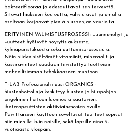
r
bakteeriflooraa ja edesauttavat sen terveyttä.
a
Sitovat hiukseen kosteutta, vahvistavat ja omalta
p
osaltaan korjaavat pieniä hiuspohjan vaurioita.
y
S
ERITYINEN VALMISTUSPROSESSI: Luonnonöljyt ja
h
–uutteet hyötyvät höyrytislauksesta,
a
kylmäpuristuksesta sekä uuttamisprosessista.
m
Näin niiden sisältämät vitamiinit, mineraalit ja
p
kasviravinteet saadaan tiivistettyä tuotteisiin
o
mahdollisimman tehokkaaseen muotoon.
o
2
T-LAB Professional:n uusi ORGANICS -
5
hiustenhoitolinja keskittyy hiusten ja hiuspohjan
0
ongelmien hoitoon luonnosta saatavien,
m
ihoterapeuttisten aktiiviainesosien avulla.
l
Päivittäiseen käyttöön soveltuvat tuotteet sopivat
,
niin miehille kuin naisille, sekä lapsille aina 3-
s
vuotiaasta ylöspäin.