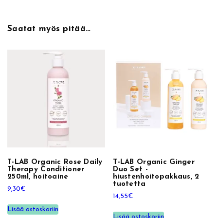
h
a
m
Saatat myös pitää…
p
o
o
m
ä
ä
r
ä
T-LAB Organic Rose Daily
T-LAB Organic Ginger
Therapy Conditioner
Duo Set -
250ml, hoitoaine
hiustenhoitopakkaus, 2
tuotetta
9,30
€
14,55
€
Lisää ostoskoriin
Lisää ostoskoriin