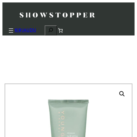
H
KIRJAUDU
a
k
u