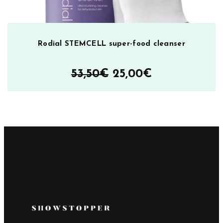
Rodial STEMCELL super-food cleanser
Alkuperäinen
Nykyinen
53,50
€
25,00
€
hinta
hinta
oli:
on:
53,50€.
25,00€.