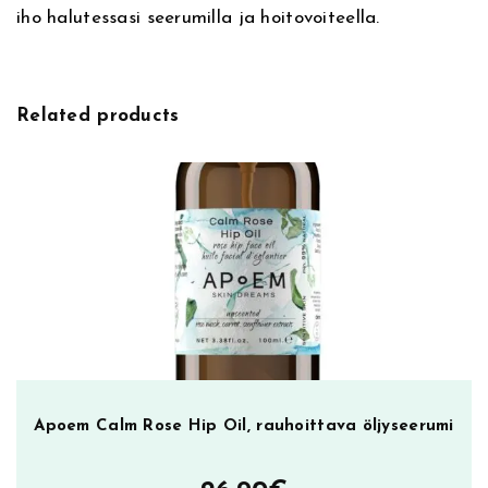
s
iho halutessasi seerumilla ja hoitovoiteella.
k
,
k
o
Related products
s
t
e
u
t
t
a
v
a
n
a
Apoem Calm Rose Hip Oil, rauhoittava öljyseerumi
a
m
i