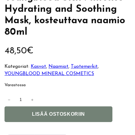
Hydrating and Soothing
Mask, kosteuttava naamio
80ml
48,50
€
Kategoriat:
Kasvot
, 
Naamiot
, 
Tuotemerkit
, 
YOUNGBLOOD MINERAL COSMETICS
Varastossa
Y
−
+
o
A
u
LISÄÄ OSTOSKORIIN
l
n
t
g
e
b