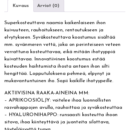
r
l
Kuvaus
Arviot (0)
n
o
a
o
Superkosteuttava naamio kaikenlaiseen ihon
t
d
kuivuuteen, rauhoitukseen, rentoutukseen ja
i
S
elvytykseen. Syväkosteuttava koostumus sisältää
v
K
mm. syvänmeren vettä, joka on perinteiseen veteen
e
I
verrattuna kosteuttavaa, eikä mitään ihotyyppiä
:
N
kuivattavaa. Innovatiivinen koostumus estää
I
kosteuden haihtumista ihosta antaen ihon silti
n
hengittää. Lopputuloksena pehmeä, elpynyt ja
t
mukavantuntuinen iho. Sopii kaikille ihotyypeille.
e
n
AKTIIVISINA RAAKA-AINEINA MM:
s
– APRIKOOSIÖLJY: voitelee ihoa luonnollisten
e
rasvahappojen avulla, rauhoittaa ja syväkosteuttaa
H
– HYALURONIHAPPO: runsaasti kosteutta ihoon
y
sitova, ihoa kiinteyttävä ja juonteita silottava,
d
täyteläisyyttä tuova
r