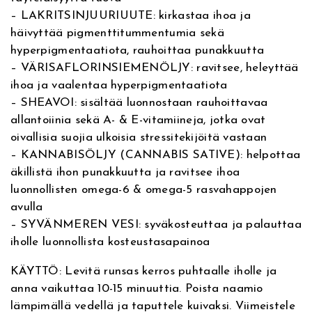
– LAKRITSINJUURIUUTE: kirkastaa ihoa ja
a
häivyttää pigmenttitummentumia sekä
t
i
hyperpigmentaatiota, rauhoittaa punakkuutta
n
– VÄRISAFLORINSIEMENÖLJY: ravitsee, heleyttää
g
ihoa ja vaalentaa hyperpigmentaatiota
a
– SHEAVOI: sisältää luonnostaan rauhoittavaa
n
allantoiinia sekä A- & E-vitamiineja, jotka ovat
d
oivallisia suojia ulkoisia stressitekijöitä vastaan
S
– KANNABISÖLJY (CANNABIS SATIVE): helpottaa
o
äkillistä ihon punakkuutta ja ravitsee ihoa
o
luonnollisten omega-6 & omega-5 rasvahappojen
t
avulla
h
– SYVÄNMEREN VESI: syväkosteuttaa ja palauttaa
i
iholle luonnollista kosteustasapainoa
n
g
KÄYTTÖ: Levitä runsas kerros puhtaalle iholle ja
M
anna vaikuttaa 10-15 minuuttia. Poista naamio
a
lämpimällä vedellä ja taputtele kuivaksi. Viimeistele