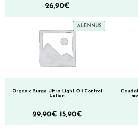
26,90
€
i
s
i
TUOTE
ALENNUS
b
ALENNUKSES
l
e
H
e
r
o
S
Organic Surge Ultra Light Oil Control
Caudal
Lotion
me
P
F
Alkuperäinen
Nykyinen
29,90
€
15,90
€
3
0
hinta
hinta
5
oli:
on: