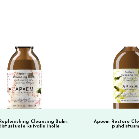
t
e
r
n
a
t
i
v
e
:
eplenishing Cleansing Balm,
Apoem Restore Cle
istustuote kuivalle iholle
puhdistusm