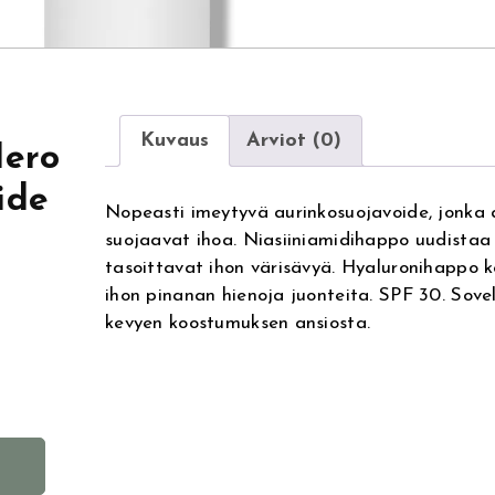
Kuvaus
Arviot (0)
Hero
ide
Nopeasti imeytyvä aurinkosuojavoide, jonka a
suojaavat ihoa. Niasiiniamidihappo uudistaa 
tasoittavat ihon värisävyä. Hyaluronihappo 
ihon pinanan hienoja juonteita. SPF 30. Sovelt
kevyen koostumuksen ansiosta.
, 
A
l