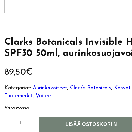
Clarks Botanicals Invisible 
SPF30 50ml, aurinkosuojavo
89,50
€
Kategoriat:
Aurinkovoiteet
, 
Clark’s Botanicals
, 
Kasvot
Tuotemerkit
, 
Voiteet
Varastossa
C
−
+
LISÄÄ OSTOSKORIIN
l