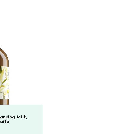
ansing Milk,
aito