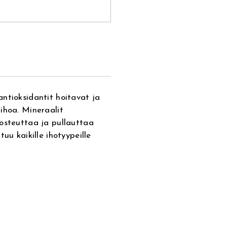
ntioksidantit hoitavat ja
ihoa. Mineraalit
kosteuttaa ja pullauttaa
uu kaikille ihotyypeille