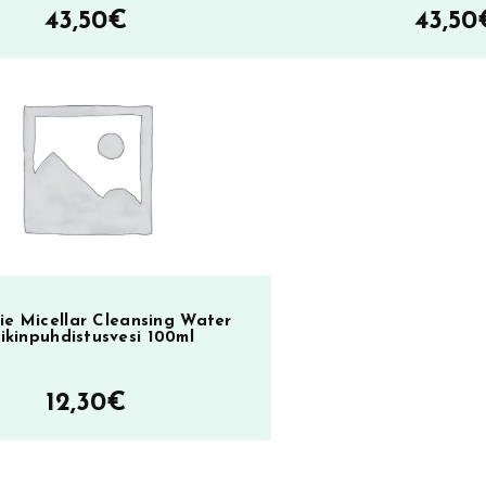
43,50
€
43,50
SA
ie Micellar Cleansing Water
ikinpuhdistusvesi 100ml
12,30
€