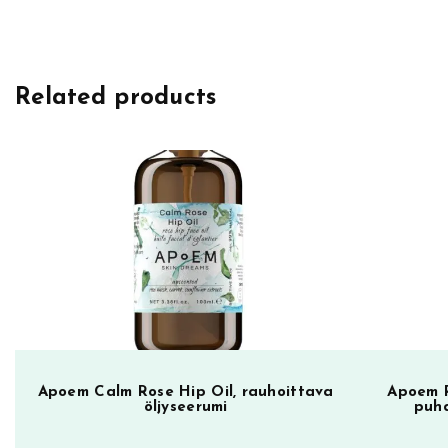
a
r
k
Related products
s
B
o
t
a
n
i
c
a
l
s
I
Apoem Calm Rose Hip Oil, rauhoittava
Apoem R
öljyseerumi
puhd
n
v