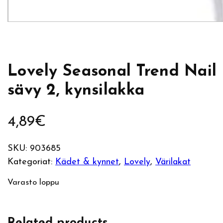
Lovely Seasonal Trend Nail 
sävy 2, kynsilakka
4,89
€
SKU:
903685
Kategoriat:
Kädet & kynnet
, 
Lovely
, 
Värilakat
Varasto loppu
Related products