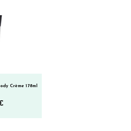
 Body Crème 178ml
€