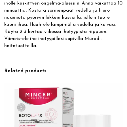
iholle keskittyen ongelma-alueisiin. Anna vaikuttaa 10
:
0
minuuttia. Kostuta sormenpäät vedellä ja hiero
naamiota pyörivin liikkein kasvoilla, jolloin tuote
4
€
kuorii ihoa. Huuhtele lämpimällä vedellä ja kuivaa.
Käytä 2-3 kertaa viikossa ihotyypistä riippuen.
2
.
Viimeistele iho ihotyypillesi sopivilla Murad -
,
hoitotuotteilla.
4
Related products
0
€
.