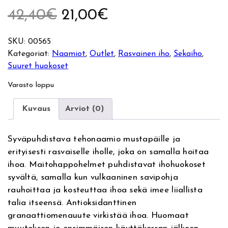
A
N
42,40
€
21,00
€
l
y
SKU:
00565
Kategoriat:
Naamiot
, 
Outlet
, 
Rasvainen iho
, 
Sekaiho
, 
k
k
Suuret huokoset
u
y
Varasto loppu
p
i
Kuvaus
Arviot (0)
e
n
Syväpuhdistava tehonaamio mustapäille ja
r
e
erityisesti rasvaiselle iholle, joka on samalla hoitaa
ihoa. Maitohappohelmet puhdistavat ihohuokoset
ä
n
syvältä, samalla kun vulkaaninen savipohja
rauhoittaa ja kosteuttaa ihoa sekä imee liiallista
i
h
talia itseensä. Antioksidanttinen
granaattiomenauute virkistää ihoa. Huomaat
n
i