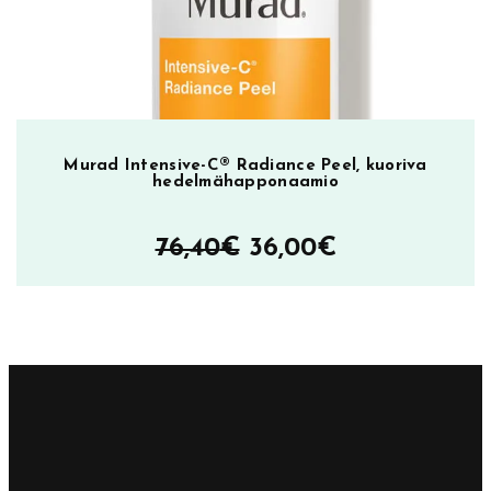
Murad Intensive-C® Radiance Peel, kuoriva
hedelmähapponaamio
Alkuperäinen
Nykyinen
76,40
€
36,00
€
hinta
hinta
oli:
on:
76,40€.
36,00€.