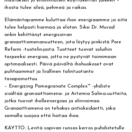
muutoksen jo ensimmäisen käyttäkerran jälkeen –
e
n
ihosta tulee sileä, pehmeä ja raikas.
Elämäntapamme kuluttaa ihon energiaamme ja siitä
n
t
tulee helposti harmaa ja eloton. Siksi Dr. Murad
h
a
onkin kehittänyt energisoivan
granaattiomenanuutteen, jota löytyy pinkistä Pore
i
o
Reform -tuotelinjasta. Tuotteet tuovat soluihin
tarpeeksi energiaa, jotta ne pystyvät toimimaan
n
n
optimaalisesti. Päivä päivältä ihohuokoset ovat
puhtaammat ja liiallinen talintuotanto
t
:
tasapainottuu.
– Energizing Pomegranate Complex™ -yhdiste
a
2
sisältää granaattiomena- ja Artemia Salina-uutteita,
o
1
jotka tuovat iholleenergiaa ja elinvoimaa.
Granaattiomena on tehokas antioksidantti, joka
l
,
samalla suojaa että hoitaa ihoa.
i
0
KÄYTTÖ: Levitä sopivan runsas kerros puhdistetulle