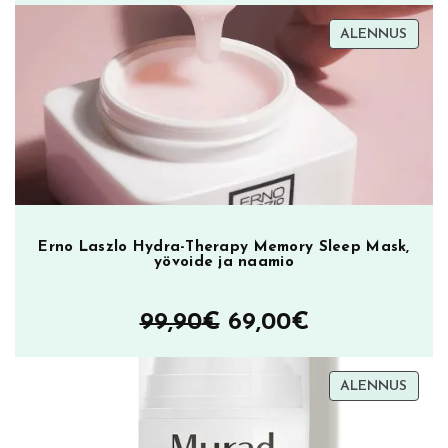
TUOT
ALENNUS
ALEN
Erno Laszlo Hydra-Therapy Memory Sleep Mask,
yövoide ja naamio
Alkuperäinen
Nykyinen
99,90
€
69,00
€
hinta
hinta
TUOT
ALENNUS
oli:
on:
ALEN
99,90€.
69,00€.