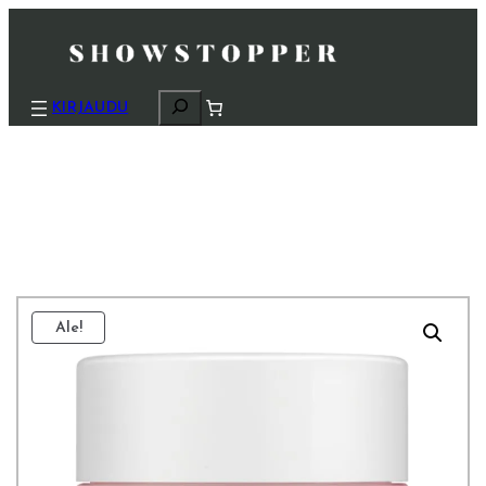
H
KIRJAUDU
a
k
u
Ale!