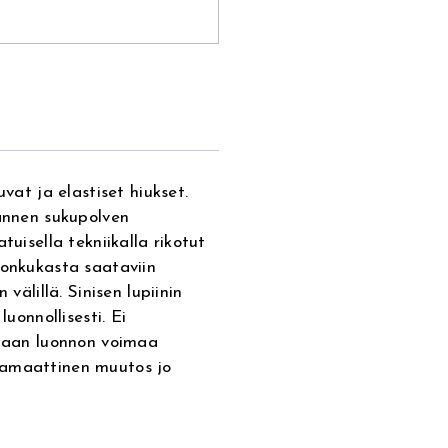
uvat ja elastiset hiukset.
mannen sukupolven
tuisella tekniikalla rikotut
gonkukasta saataviin
välillä. Sinisen lupiinin
luonnollisesti. Ei
staan luonnon voimaa
ramaattinen muutos jo