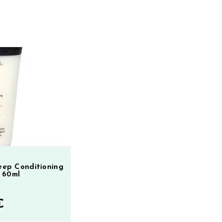
Deep Conditioning
 60ml
€