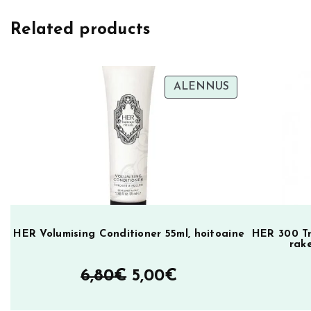
Related products
TUOTE
ALENNUS
ALENNUKSES
HER Volumising Conditioner 55ml, hoitoaine
HER 300 Tr
rak
Alkuperäinen
Nykyinen
6,80
€
5,00
€
hinta
hinta