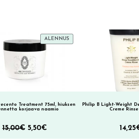
TUOTE
ALENNUS
SA
ALENNUKSESSA
ecento Treatment 75ml, hiuksen
Philip B Light-Weight 
ennetta korjaava naamio
Creme Rinse
Alkuperäinen
Nykyinen
15,00
€
5,50
€
14,25
hinta
hinta