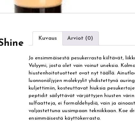
Kuvaus
Arviot (0)
Shine
Jo ensimmäisestä pesukerrasta kiiltävät, liikk
Volyymi, josta olet vain voinut uneksia. Kol
hiustenhoitotuotteet ovat nyt täällä. Ainutlaa
luonnonöljyjen molekyylit yhdistettynä aurin
kuljettimiin, kosteuttavat hiuksia pesukertojen 
peptidit säilyttävät värjättyjen hiusten värin 
sulfaatteja, ei formaldehydiä, vain ja ainoa
valjastettuna uusimpaan tekniikkaan. Koe d
ensimmäisestä käyttökerrasta.