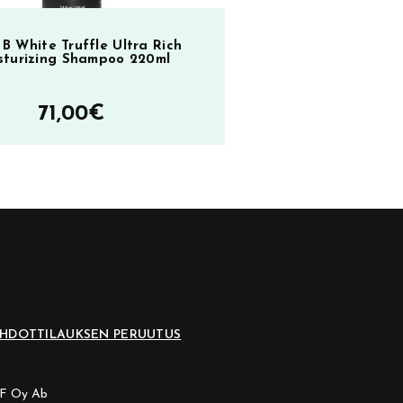
p B White Truffle Ultra Rich
sturizing Shampoo 220ml
71,00
€
EHDOT
TILAUKSEN PERUUTUS
CF Oy Ab