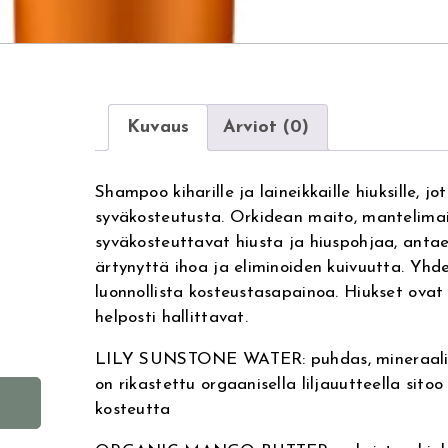
Kuvaus
Arviot (0)
e
Shampoo kiharille ja laineikkaille hiuksille, jo
syväkosteutusta. Orkidean maito, mantelima
syväkosteuttavat hiusta ja hiuspohjaa, antae
ärtynyttä ihoa ja eliminoiden kuivuutta. Yhd
luonnollista kosteustasapainoa. Hiukset ovat
helposti hallittavat.
LILY SUNSTONE WATER: puhdas, mineraalirik
on rikastettu orgaanisella liljauutteella sito
A
kosteutta
l
t