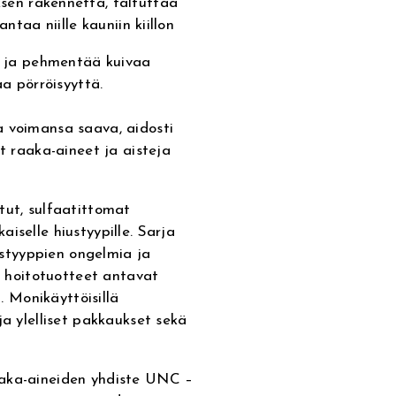
n rakennetta, taltuttaa
ntaa niille kauniin kiillon
a pehmentää kuivaa
aa pörröisyyttä.
a voimansa saava, aidosti
at raaka-aineet ja aisteja
tut, sulfaatittomat
iselle hiustyypille. Sarja
iustyyppien ongelmia ja
et hoitotuotteet antavat
a. Monikäyttöisillä
ja ylelliset pakkaukset sekä
aaka-aineiden yhdiste UNC –