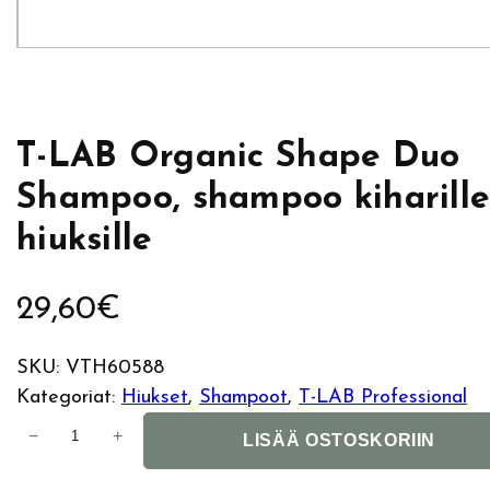
T-LAB Organic Shape Duo
Shampoo, shampoo kiharill
hiuksille
29,60
€
SKU:
VTH60588
Kategoriat:
Hiukset
, 
Shampoot
, 
T-LAB Professional
T
−
+
LISÄÄ OSTOSKORIIN
-
L