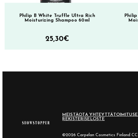
i
h
Philip B White Truffle Ultra Rich
Phili
Moisturizing Shampoo 60ml
Moi
a
r
25,30
€
i
l
l
e
h
i
u
k
s
i
MEISTÄ
OTA YHTEYTTÄ
TOIMITUS
REKISTERISELOSTE
l
l
©2026 Carpelan Cosmetics Finland C