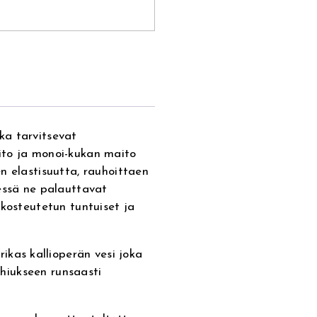
tka tarvitsevat
ito ja monoi-kukan maito
n elastisuutta, rauhoittaen
essä ne palauttavat
 kosteutetun tuntuiset ja
as kallioperän vesi joka
o hiukseen runsaasti