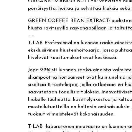
ORGANIC MANGO BUTTER: vahvistaa hiukse
e
pörröisyyttä, hoitaa ja selvittää hiuksia sekä a
r
GREEN COFFEE BEAN EXTRACT: uudistaa j
n
hiusta ravitsevilla rasvahapoillaan ja taltutt
a
—–
t
T-LAB Professional on luonnon raaka-aineist
i
eksklusiivinen hiustenhoitosarja, jossa puhta
v
hivelevät koostumukset ovat keskiössä.
e
Jopa 99%:sti luonnon raaka-aineista valmiste
:
shampoot ja hoitoaineet ovat kuin unelma joka
sisältää 8 tuotelinjaa, joilla ratkotaan eri h
saavutetaan todellisia tuloksia. Innovatiivis
hiuksille tuuheutta, käsittelynkestoa ja kiilto
muotoilutuotteilla on hoitavia ominaisuuksia 
tuoksut viimeistelevät kokonaisuuden.
T-LAB -laboratorion innovaatio on luonnonr