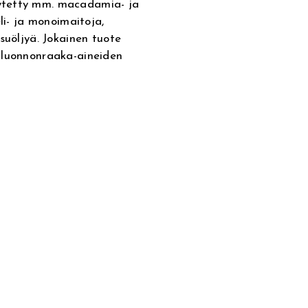
ytetty mm. macadamia- ja
li- ja monoimaitoja,
suöljyä. Jokainen tuote
 luonnonraaka-aineiden