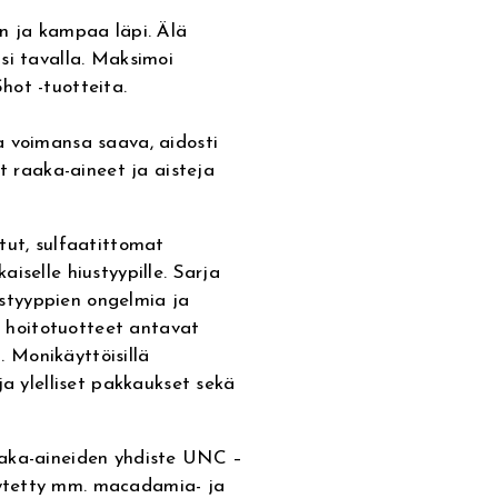
n ja kampaa läpi. Älä
si tavalla. Maksimoi
hot -tuotteita.
a voimansa saava, aidosti
at raaka-aineet ja aisteja
tut, sulfaatittomat
iselle hiustyypille. Sarja
iustyyppien ongelmia ja
et hoitotuotteet antavat
a. Monikäyttöisillä
ja ylelliset pakkaukset sekä
aaka-aineiden yhdiste UNC –
ytetty mm. macadamia- ja