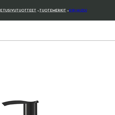
ETUSIVU
TUOTTEET
TUOTEMERKIT
KIRJAUDU