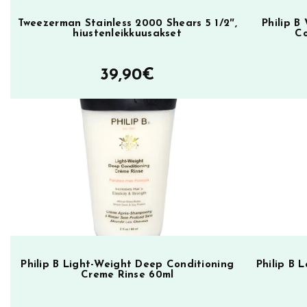
h
0
i
Tweezerman Stainless 2000 Shears 5 1/2″,
Philip B
hiustenleikkuusakset
Co
u
€
k
39,90
€
.
s
i
l
l
e
m
ä
ä
r
ä
Philip B Light-Weight Deep Conditioning
Philip B
Creme Rinse 60ml