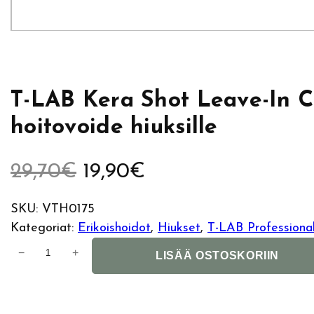
T-LAB Kera Shot Leave-In 
hoitovoide hiuksille
A
N
29,70
€
19,90
€
l
y
SKU:
VTH0175
Kategoriat:
Erikoishoidot
, 
Hiukset
, 
T-LAB Professiona
k
k
T
−
+
LISÄÄ OSTOSKORIIN
u
y
-
L
p
i
A