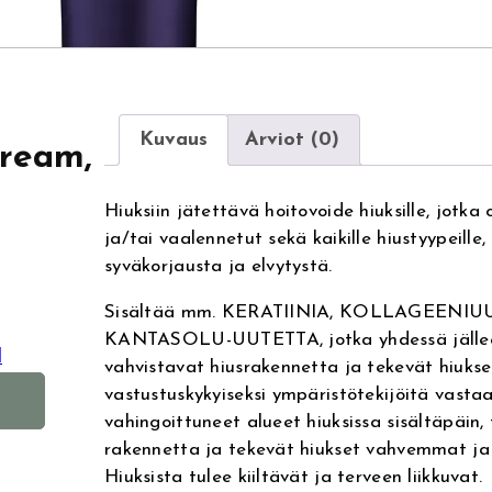
Kuvaus
Arviot (0)
Cream,
Hiuksiin jätettävä hoitovoide hiuksille, jotka o
ja/tai vaalennetut sekä kaikille hiustyypeille,
syväkorjausta ja elvytystä.
Sisältää mm. KERATIINIA, KOLLAGEENIU
KANTASOLU-UUTETTA, jotka yhdessä jällee
l
vahvistavat hiusrakennetta ja tekevät hiukset 
A
vastustuskykyiseksi ympäristötekijöitä vastaa
l
vahingoittuneet alueet hiuksissa sisältäpäin
t
rakennetta ja tekevät hiukset vahvemmat j
e
Hiuksista tulee kiiltävät ja terveen liikkuvat.