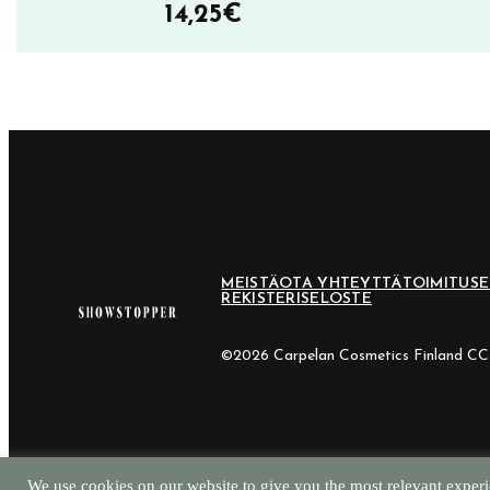
14,25
€
MEISTÄ
OTA YHTEYTTÄ
TOIMITUS
REKISTERISELOSTE
©2026 Carpelan Cosmetics Finland C
We use cookies on our website to give you the most relevant experi