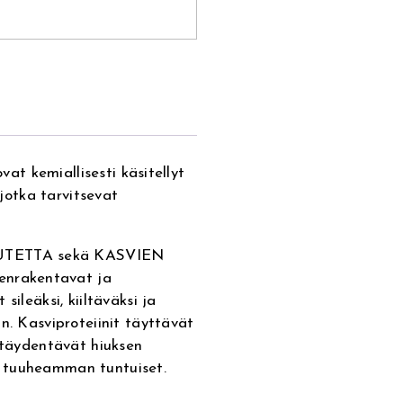
vat kemiallisesti käsitellyt
 jotka tarvitsevat
UTETTA sekä KASVIEN
nrakentavat ja
sileäksi, kiiltäväksi ja
n. Kasviproteiinit täyttävät
, täydentävät hiuksen
a tuuheamman tuntuiset.