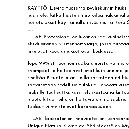
r
KÄYTTÖ: Levitä tuotetta pyyhekuiviin hiuksii
n
huuhtele. Jatka hiusten muotoilua haluamalla
a
hoitotulokset käyttämällä myös muita Kera S
t
—–
i
T-LAB Professional on luonnon raaka-aineist
v
eksklusiivinen hiustenhoitosarja, jossa puhta
e
hivelevät koostumukset ovat keskiössä.
:
Jopa 99%:sti luonnon raaka-aineista valmiste
shampoot ja hoitoaineet ovat kuin unelma joka
sisältää 8 tuotelinjaa, joilla ratkotaan eri h
saavutetaan todellisia tuloksia. Innovatiivis
hiuksille tuuheutta, käsittelynkestoa ja kiilto
muotoilutuotteilla on hoitavia ominaisuuksia 
tuoksut viimeistelevät kokonaisuuden.
T-LAB -laboratorion innovaatio on luonnonr
Unique Natural Complex. Yhdisteessä on kä