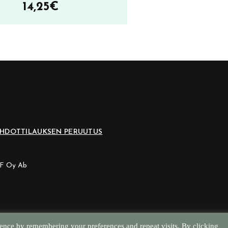
14,25
€
EHDOT
TILAUKSEN PERUUTUS
CF Oy Ab
ence by remembering your preferences and repeat visits. By clicking