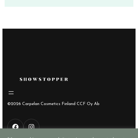
hinta
hinta
oli:
on:
23,90€.
9,90€.
©2026 Carpelan Cosmetics Finland CCF Oy Ab
F
I