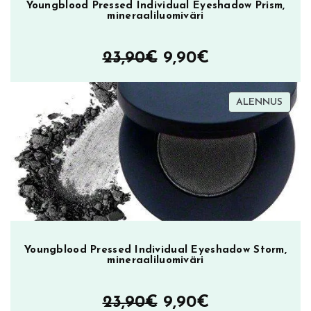
Youngblood Pressed Individual Eyeshadow Prism,
u
u
mineraaliluomiväri
l
l
l
l
Alkuperäinen
Nykyinen
23,90
€
9,90
€
a
a
hinta
hinta
.
.
TUOT
ALENNUS
oli:
on:
ALEN
23,90€.
9,90€.
Youngblood Pressed Individual Eyeshadow Storm,
mineraaliluomiväri
Alkuperäinen
Nykyinen
23,90
€
9,90
€