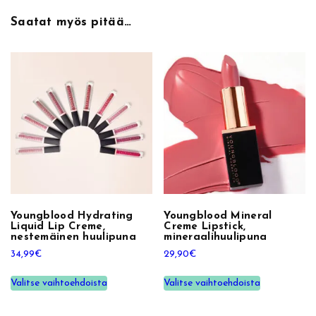
h
Saatat myös pitää…
u
u
l
i
k
i
i
l
l
e
m
ä
Youngblood Hydrating
Youngblood Mineral
Liquid Lip Creme,
Creme Lipstick,
ä
nestemäinen huulipuna
mineraalihuulipuna
r
34,99
€
29,90
€
ä
T
T
Valitse vaihtoehdoista
Valitse vaihtoehdoista
ä
ä
l
l