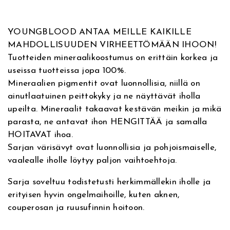
/
:
0
R
E
YOUNGBLOOD ANTAA MEILLE KAIKILLE
3
€
A
MAHDOLLISUUDEN VIRHEETTÖMÄÄN IHOON!
,
Tuotteiden mineraalikoostumus on erittäin korkea ja
1
.
h
useissa tuotteissa jopa 100%.
y
,
Mineraalien pigmentit ovat luonnollisia, niillä on
a
ainutlaatuinen peittokyky ja ne näyttävät iholla
l
5
upeilta. Mineraalit takaavat kestävän meikin ja mikä
u
parasta, ne antavat ihon HENGITTÄÄ ja samalla
r
0
HOITAVAT ihoa.
o
Sarjan värisävyt ovat luonnollisia ja pohjoismaiselle,
n
€
vaalealle iholle löytyy paljon vaihtoehtoja.
i
h
.
Sarja soveltuu todistetusti herkimmällekin iholle ja
a
erityisen hyvin ongelmaihoille, kuten aknen,
p
couperosan ja ruusufinnin hoitoon.
p
o