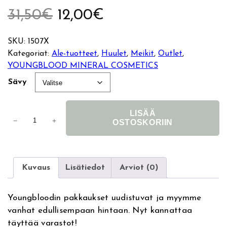
A
N
31,50
€
12,00
€
l
y
SKU:
1507X
Kategoriat:
Ale-tuotteet
, 
Huulet
, 
Meikit
, 
Outlet
, 
k
k
YOUNGBLOOD MINERAL COSMETICS
u
y
Sävy
p
i
LISÄÄ
Y
−
+
OSTOSKORIIN
e
n
o
u
A
r
e
n
l
g
Kuvaus
Lisätiedot
Arviot (0)
ä
n
t
b
e
l
i
h
r
Youngbloodin pakkaukset uudistuvat ja myymme
o
n
vanhat edullisempaan hintaan. Nyt kannattaa
o
n
i
a
täyttää varastot!
d