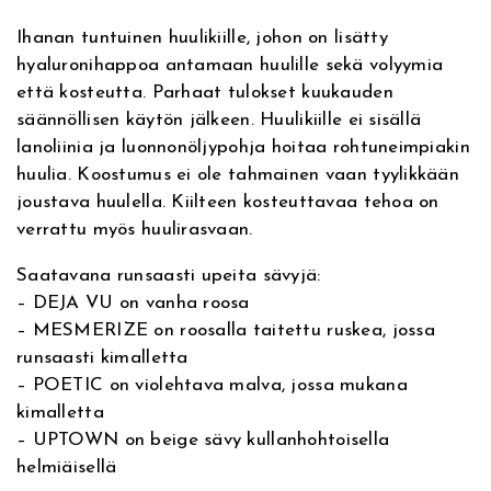
t
M
e
n
Ihanan tuntuinen huulikiille, johon on lisätty
i
i
v
hyaluronihappoa antamaan huulille sekä volyymia
n
n
t
e
että kosteutta. Parhaat tulokset kuukauden
e
:
säännöllisen käytön jälkeen. Huulikiille ei sisällä
h
a
r
lanoliinia ja luonnonöljypohja hoitaa rohtuneimpiakin
a
huulia. Koostumus ei ole tahmainen vaan tyylikkään
i
o
l
joustava huulella. Kiilteen kosteuttavaa tehoa on
L
n
n
verrattu myös huulirasvaan.
i
p
t
:
Saatavana runsaasti upeita sävyjä:
G
– DEJA VU on vanha roosa
l
a
1
– MESMERIZE on roosalla taitettu ruskea, jossa
o
runsaasti kimalletta
s
o
2
– POETIC on violehtava malva, jossa mukana
s
kimalletta
A
l
,
– UPTOWN on beige sävy kullanhohtoisella
L
helmiäisellä
E
i
0