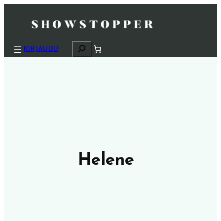
H
KIRJAUDU
a
k
u
Helene