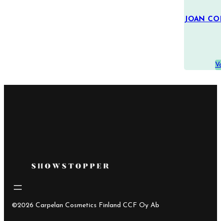
tuotetta
30
Muotoilutuotteet
30
64
tuotetta
JOAN COL
Shampoot
64
6
tuotetta
Välineet
6
tuotetta
477
Kädet & kynnet
477
18
tuotetta
Aluslakat
18
Va
tuotetta
59
Hoitotuotteet
59
35
tuotetta
Päällyslakat
35
tuotetta
Ranskalainen manikyyri
17
17
tuotetta
23
Välineet
23
tuotetta
345
Värilakat
345
4
tuotetta
Kasvonaamiot
4
275
tuotetta
Kasvot
275
tuotetta
18
Akne
18
tuotetta
8
Aurinkovoiteet
8
tuotetta
Couperosa ja Rosacea
48
48
©2026 Carpelan Cosmetics Finland CCF Oy Ab
tuotetta
61
Erikoistuotteet
61
83
tuotetta