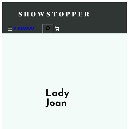
H
KIRJAUDU
a
k
u
Lady
Joan