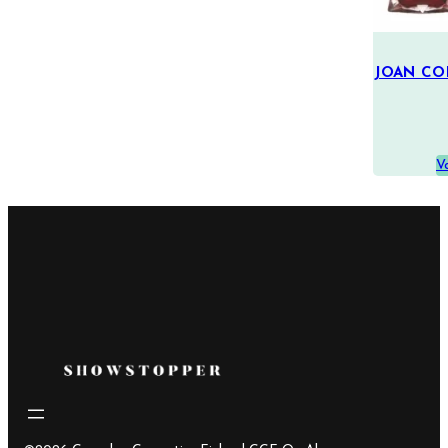
tuotetta
Matkakokoiset tuotteet
15
15
tuotetta
30
Muotoilutuotteet
30
64
tuotetta
JOAN COL
Shampoot
64
6
tuotetta
Välineet
6
tuotetta
477
Kädet & kynnet
477
18
tuotetta
Aluslakat
18
Va
tuotetta
59
Hoitotuotteet
59
35
tuotetta
Päällyslakat
35
tuotetta
Ranskalainen manikyyri
17
17
tuotetta
23
Välineet
23
tuotetta
345
Värilakat
345
4
tuotetta
Kasvonaamiot
4
275
tuotetta
Kasvot
275
tuotetta
18
Akne
18
tuotetta
8
Aurinkovoiteet
8
tuotetta
Couperosa ja Rosacea
48
48