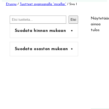
Etusivu
/
Tuotteet avainsanalla “micellar”
/ Sivu 1
Etsi
Näytetää
Etsi
ainoa
tulos
Suodata hinnan mukaan
+
Suodata osaston mukaan
+
25
Matkakoot
25
tuotetta
223
Uncategorized
223
65
tuotetta
Ale-tuotteet
65
149
tuotetta
Hiukset
149
tuotetta
34
Erikoishoidot
34
52
tuotetta
Hoitoaineet
52
tuotetta
35
Matkakokoiset
35
tuotetta
Matkakokoiset tuotteet
15
15