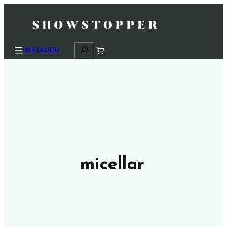
H
KIRJAUDU
a
k
u
micellar