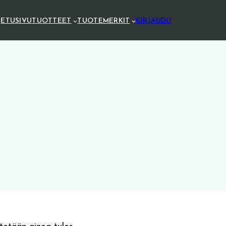
ETUSIVU
TUOTTEET
TUOTEMERKIT
KIRJAUDU