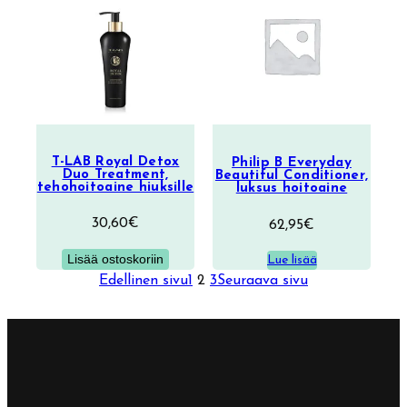
T-LAB Royal Detox
Philip B Everyday
Duo Treatment,
Beautiful Conditioner,
tehohoitoaine hiuksille
luksus hoitoaine
30,60
€
62,95
€
Lisää ostoskoriin
Lue lisää
Edellinen sivu
1
2
3
Seuraava sivu