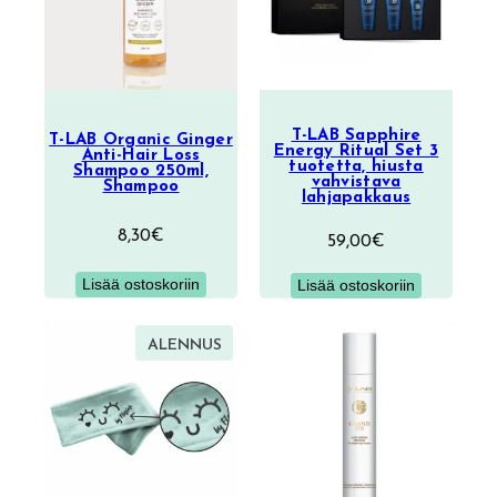
T-LAB Sapphire
T-LAB Organic Ginger
Energy Ritual Set 3
Anti-Hair Loss
tuotetta, hiusta
Shampoo 250ml,
vahvistava
Shampoo
lahjapakkaus
8,30
€
59,00
€
Lisää ostoskoriin
Lisää ostoskoriin
TUOTE
ALENNUS
ALENNUKSESSA