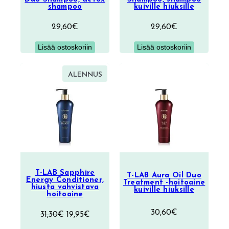
shampoo
kuiville hiuksille
29,60
€
29,60
€
Lisää ostoskoriin
Lisää ostoskoriin
TUOTE
ALENNUS
ALENNUKSESSA
T-LAB Sapphire
T-LAB Aura Oil Duo
Energy Conditioner,
Treatment -hoitoaine
hiusta vahvistava
kuiville hiuksille
hoitoaine
30,60
€
Alkuperäinen
Nykyinen
31,30
€
19,95
€
hinta
hinta