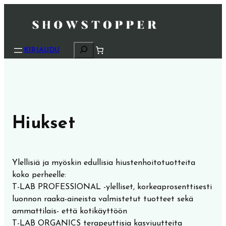
E
KIRJAUDU
t
s
i
Hiukset
Ylellisiä ja myöskin edullisia hiustenhoitotuotteita
koko perheelle:
T-LAB PROFESSIONAL -ylelliset, korkeaprosenttisesti
luonnon raaka-aineista valmistetut tuotteet sekä
ammattilais- että kotikäyttöön
T-LAB ORGANICS terapeuttisia kasviuutteita