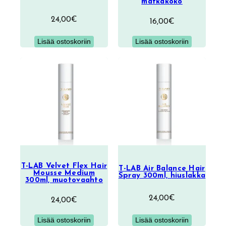
matkakoko
24,00
€
16,00
€
Lisää ostoskoriin
Lisää ostoskoriin
T-LAB Velvet Flex Hair
T-LAB Air Balance Hair
Mousse Medium
Spray 300ml, hiuslakka
300ml, muotovaahto
24,00
€
24,00
€
Lisää ostoskoriin
Lisää ostoskoriin