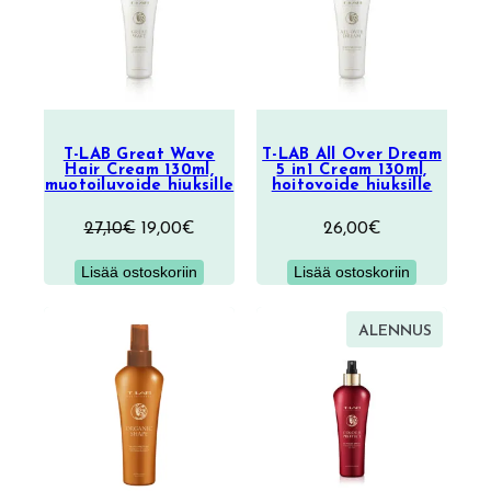
T-LAB Great Wave
T-LAB All Over Dream
Hair Cream 130ml,
5 in1 Cream 130ml,
muotoiluvoide hiuksille
hoitovoide hiuksille
Alkuperäinen
Nykyinen
27,10
€
19,00
€
26,00
€
hinta
hinta
Lisää ostoskoriin
Lisää ostoskoriin
oli:
on:
27,10€.
19,00€.
TUOTE
ALENNUS
ALENNU