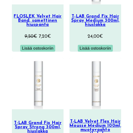
FLOSLEK Velvet Hair
T-LAB Grand Fix Hair
Band, samettinen
Spray Medium 300ml,
hiuspanta
hiuslakka
Alkuperäinen
Nykyinen
9,50
€
7,20
€
24,00
€
hinta
hinta
Lisää ostoskoriin
Lisää ostoskoriin
oli:
on:
9,50€.
7,20€.
T-LAB Velvet Flex Hair
T-LAB Grand Fix Hair
Mousse Medium 100ml,
Spray Strong 300ml,
muotovaahto
hiuslakka