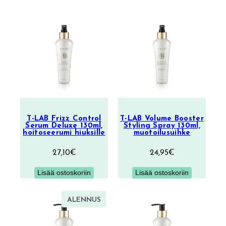
T-LAB Frizz Control
T-LAB Volume Booster
Serum Deluxe 130ml,
Styling Spray 130ml,
hoitoseerumi hiuksille
muotoilusuihke
27,10
€
24,95
€
Lisää ostoskoriin
Lisää ostoskoriin
TUOTE
ALENNUS
ALENNUKSESSA