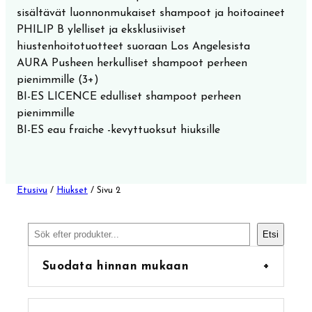
sisältävät luonnonmukaiset shampoot ja hoitoaineet
PHILIP B ylelliset ja eksklusiiviset
hiustenhoitotuotteet suoraan Los Angelesista
AURA Pusheen herkulliset shampoot perheen
pienimmille (3+)
BI-ES LICENCE edulliset shampoot perheen
pienimmille
BI-ES eau fraiche -kevyttuoksut hiuksille
Etusivu
/
Hiukset
/ Sivu 2
Etsi
Etsi
Suodata hinnan mukaan
+