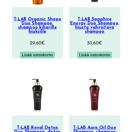
T-LAB Organic Shape
T-LAB Sapphire
Duo Shampoo,
Energy Duo Shampoo,
shampoo kiharille
hiusta vahvistava
hiuksille
shampoo
29,60
€
30,60
€
Lisää ostoskoriin
Lisää ostoskoriin
T-LAB Royal Detox
T-LAB Aura Oil Duo
Duo Shampoo, detox
Shampoo, shampoo