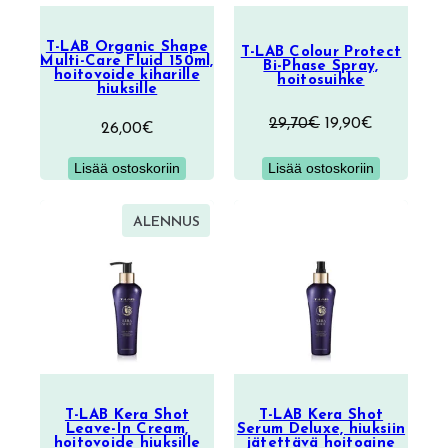
T-LAB Organic Shape
T-LAB Colour Protect
Multi-Care Fluid 150ml,
Bi-Phase Spray,
hoitovoide kiharille
hoitosuihke
hiuksille
Alkuperäinen
Nykyinen
29,70
€
19,90
€
26,00
€
hinta
hinta
Lisää ostoskoriin
Lisää ostoskoriin
oli:
on:
29,70€.
19,90€.
TUOTE
ALENNUS
ALENNUKSESSA
T-LAB Kera Shot
T-LAB Kera Shot
Leave-In Cream,
Serum Deluxe, hiuksiin
hoitovoide hiuksille
jätettävä hoitoaine