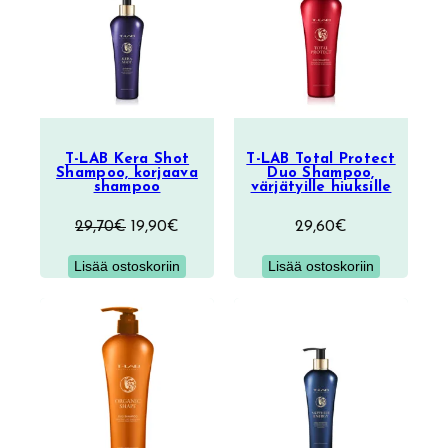
T-LAB Kera Shot
T-LAB Total Protect
Shampoo, korjaava
Duo Shampoo,
shampoo
värjätyille hiuksille
Alkuperäinen
Nykyinen
29,70
€
19,90
€
29,60
€
hinta
hinta
Lisää ostoskoriin
Lisää ostoskoriin
oli:
on:
29,70€.
19,90€.