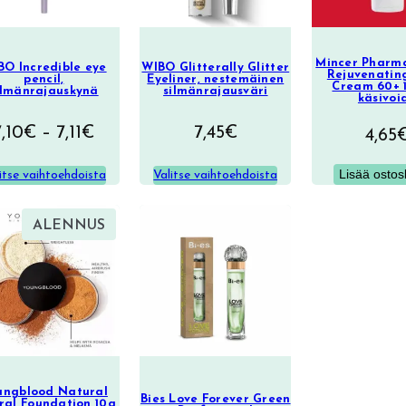
Mincer Pharma
BO Incredible eye
WIBO Glitterally Glitter
Rejuvenatin
pencil,
Eyeliner, nestemäinen
Cream 60+ 
ilmänrajauskynä
silmänrajausväri
käsivoi
Hintaluokka:
7,10
€
–
7,11
€
7,45
€
4,65
7,10€
Lisää ostos
itse vaihtoehdoista
Valitse vaihtoehdoista
–
7,11€
TUOTE
ALENNUS
ALENNUKSESSA
ungblood Natural
Bies Love Forever Green
ral Foundation 10g,