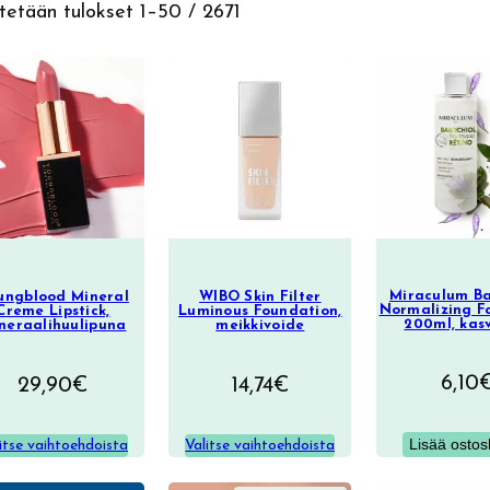
Sorted
etään tulokset 1–50 / 2671
by
latest
Miraculum Ba
ungblood Mineral
WIBO Skin Filter
Normalizing F
Creme Lipstick,
Luminous Foundation,
200ml, kas
neraalihuulipuna
meikkivoide
6,10
29,90
€
14,74
€
Lisää ostos
itse vaihtoehdoista
Valitse vaihtoehdoista