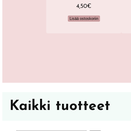
5,40
€
4,50
€
ää ostoskoriin
Lisää ostoskoriin
Kaikki tuotteet