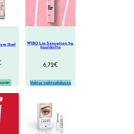
WIBO Lip Sensation 5g,
fym 15ml
huulikiilto
€
6,72
€
koriin
Valitse vaihtoehdoista