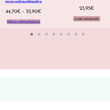
mineraalimeikkipohja
23,95
€
Hintaluokka:
44,70
€
–
55,90
€
44,70€
Lisää ostoskoriin
Valitse vaihtoehdoista
–
55,90€