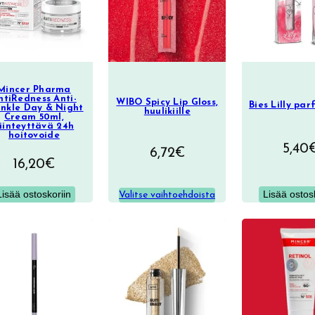
Mincer Pharma
ntiRedness Anti-
WIBO Spicy Lip Gloss,
Bies Lilly par
inkle Day & Night
huulikiille
Cream 50ml,
iinteyttävä 24h
hoitovoide
5,40
6,72
€
16,20
€
Lisää ostos
Lisää ostoskoriin
Valitse vaihtoehdoista