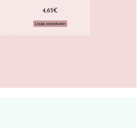
4,65
€
7,45
€
Lisää ostoskoriin
Valitse vaihtoe