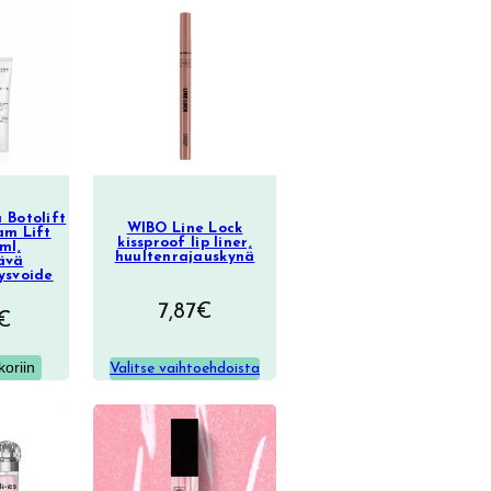
 Botolift
WIBO Line Lock
am Lift
kissproof lip liner,
ml,
huultenrajauskynä
tävä
ysvoide
7,87
€
€
koriin
Valitse vaihtoehdoista