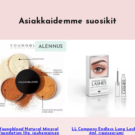
Asiakkaidemme suosikit
TUOTE
ALENNUS
ALENNUKSESSA
Youngblood Natural Mineral
LL Company Endless Long Las
Foundation 10g, jauhemainen
4ml, ripsiseerumi