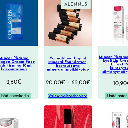
TUOTE
ALENNUS
ALENNUKSESSA
Mincer Pharma
Mincer Pharma
Youngblood Liquid
Eye&Lip Cre
lagen Cream Face
Mineral Foundation,
Effect 15
sk Firming 10ml,
kosteuttava
kiinteyt
kasvonaamio
mineraalimeikkivoide
silmänympär
2,60
€
Hintaluokka:
20,00
€
–
62,00
€
10,90
20,00€
Lisää ostoskoriin
Lisää ostos
Valitse vaihtoehdoista
–
62,00€