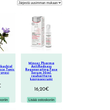
Mincer Pharma
kuchiol
AntiRedness
ace Tonic
Regenerating Face
vovesi
Serum 30ml,
rauhoittava
kasvoseerumi
€
16,20
€
koriin
Lisää ostoskoriin